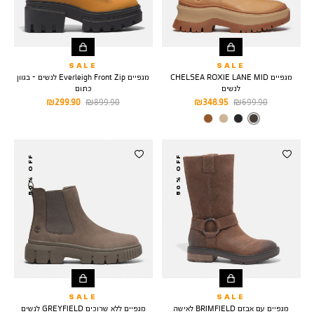
SALE
SALE
מגפיים CHELSEA ROXIE LANE MID
מגפיים Everleigh Front Zip לנשים - בגוון
לנשים
כתום
מחיר
מחיר
מחיר
מחיר
299.90 ₪
899.90 ₪
348.95 ₪
699.90 ₪
רגיל
מוצר
רגיל
מוצר
צבע
MEDIUM
BROWN
50% OFF
50% OFF
SALE
SALE
מגפיים עם אבזם BRIMFIELD לאישה
מגפיים ללא שרוכים GREYFIELD לנשים