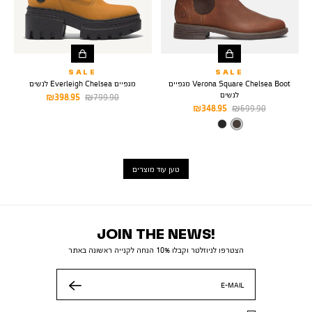
SALE
SALE
Verona Square Chelsea Boot מגפיים
מגפיים Everleigh Chelsea לנשים
לנשים
מחיר
מחיר
398.95 ₪
799.90 ₪
מחיר
מחיר
348.95 ₪
699.90 ₪
רגיל
מוצר
רגיל
מוצר
צבע
MEDIUM
BROWN
טען עוד מוצרים
JOIN THE NEWS!
הצטרפו לניוזלטר וקבלו 10% הנחה לקנייה ראשונה באתר
E-MAIL
שלח