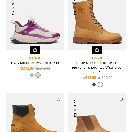
50% OFF
50% OFF
SALE
SALE
Timberland® Premium 8-Inch
סניקרס Motion Access Low לנשים
Waterproof מגפי נשים פרימיום (עמיד
מחיר
מחיר
273.95 ₪
549.90 ₪
למים)
רגיל
מוצר
צבע
NATURAL
מחיר
מחיר
448.95 ₪
899.90 ₪
רגיל
מוצר
צבע
WHITE
FULL
GRAIN
50% OFF