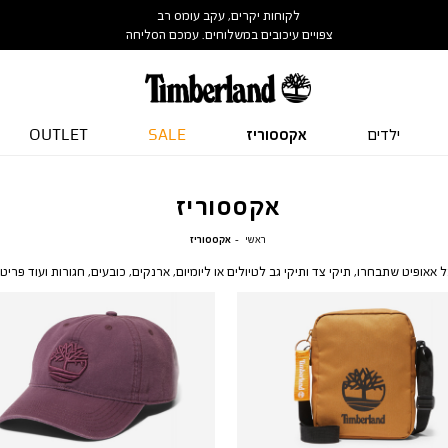
לקוחות יקרים, עקב עומס רב
צפויים עיכובים במשלוחים. עמכם הסליחה
ילדים
אקססוריז
SALE
OUTLET
אקססוריז
ראשי
אקססוריז
ראשי
אקססוריז
אאופיט שתבחרו, תיקי צד ותיקי גב לטיולים או ליומיום, ארנקים, כובעים, חגורות ועוד פרי