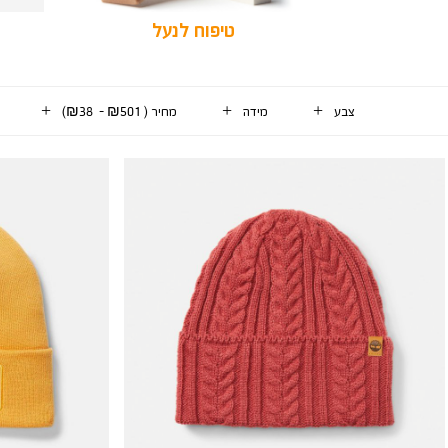
טיפוח לנעל
צבע
מידה
מחיר
(
₪501 - ₪38
)
7
וצרים