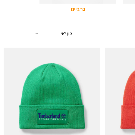
גרביים
ח