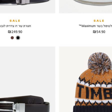
SALE
SALE
פול בעור Waximum™
חגורת עור דו צדדית לגבר
מחיר
מחיר
249.90 ₪
54.90 ₪
מוצר
מוצר
צבע
BLACK