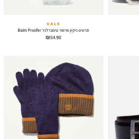
SALE
תרסיס ניקיון פרופר טימברלנד Balm Proofer
מחיר
54.90 ₪
מוצר