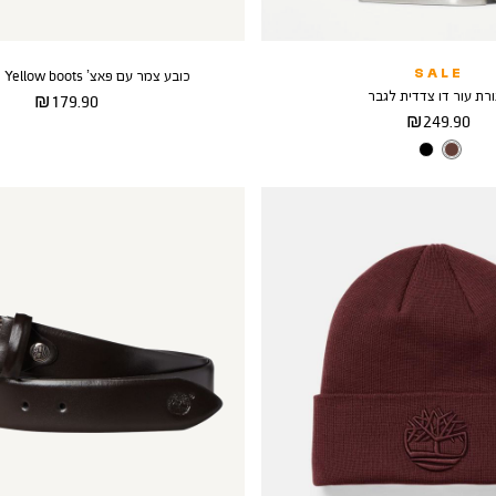
SALE
כובע צמר עם פאצ’ Yellow boots טימברלנד
רת עור דו צדדית לגבר
מחיר
179.90 ₪
מחיר
249.90 ₪
מוצר
מוצר
צבע
DARK
BROWN