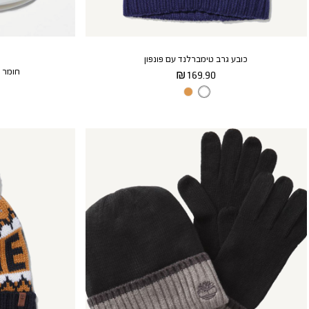
כובע גרב טימברלנד עם פונפון
חומר לטי
מחיר
169.90 ₪
מוצר
צבע
643