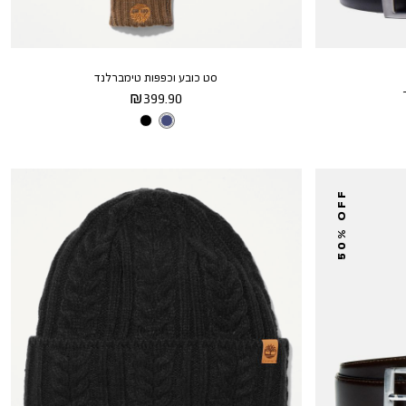
סט כובע וכפפות טימברלנד
מחיר
399.90 ₪
מוצר
צבע
PEACOAT
50% OFF