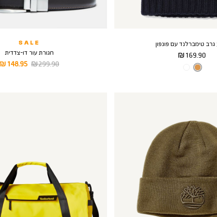
גרב טימברלנד עם פונפון
SALE
חגורת עור דו-צדדית
מחיר
169.90 ₪
מחיר
מחיר
148.95 ₪
299.90 ₪
מוצר
צבע
WHEAT
רגיל
מוצר