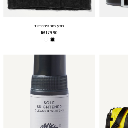
כובע צמר טימברלנד
מחיר
179.90 ₪
מוצר
צבע
BLACK