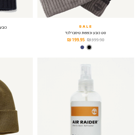
SALE
כובע 
סט כובע וכפפות טימברלנד
מחיר
מחיר
199.95 ₪
399.90 ₪
רגיל
מוצר
צבע
BLACK