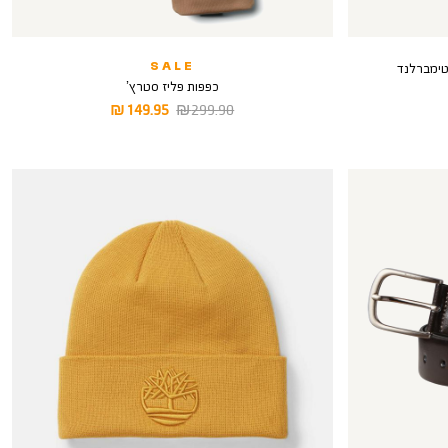
SALE
כפפות פליז סטרץ’
מחיר
מחיר
149.95 ₪
299.90 ₪
רגיל
מוצר