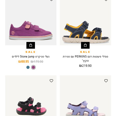
SALE
SALE
סנדלי פעוטות דגם PERKINS עם סגירת
נעלי סניקרס Stone Jump לילדים
סקוץ’
מחיר
מחיר
88.95 ₪
179.90 ₪
מחיר
219.90 ₪
רגיל
מוצר
צבע
BRIGHT
מוצר
PURPLE