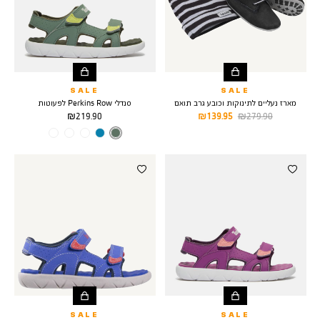
SALE
SALE
מארז נעליים לתינוקות וכובע גרב תואם
סנדלי Perkins Row לפעוטות
מחיר
מחיר
מחיר
219.90 ₪
139.95 ₪
279.90 ₪
רגיל
מוצר
מוצר
צבע
DARK
OLIVE
SALE
SALE