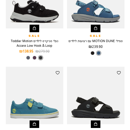
SALE
SALE
סנדלי MOTION DUNE עם רצועות לילדים
נעלי סניקרס לילדים Toddler Motion
Access Low Hook & Loop
מחיר
239.90 ₪
מחיר
מחיר
138.95 ₪
279.90 ₪
מוצר
צבע
MEDIUM
רגיל
מוצר
BLUE
צבע
BLACK
MESH