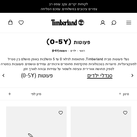
לקוחות יקרים, עקב עומס רב
צפויים עיכובים במשלוחים. עמכם הסליחה
פעוטות (0-5Y)
ראשי
ילדים
פעוטות
ראשי
ילדים
פעוטות (0-5Y)
(0-
5Y)
נעלי פעוטות מבית Timberland, מותאמות לגילאי 0 עד 5 ומשלבות באופן מושלם בין סטייל
לפונקציונליות. מיוצרות בטכנולוגיות מתקדמות מחומרים איכותיים, עמידים ונושמים. מעוצבות במטרה
לספק תחושה אוורירית ונעימה ולשמור על עמידות גבוהה לאורך זמן.
סנדלי ילדים
פעוטות (0-5Y)
סינון
7
וצרים