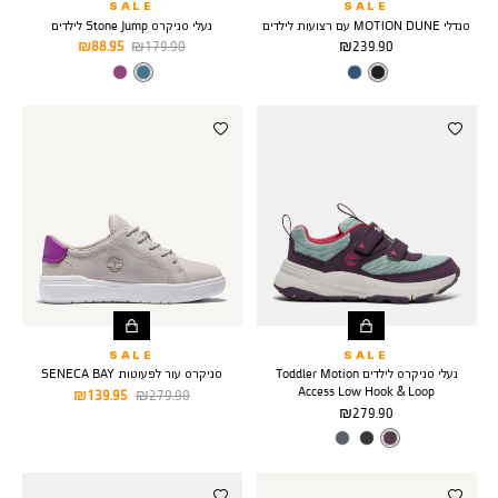
SALE
SALE
סנדלי MOTION DUNE עם רצועות לילדים
נעלי סניקרס Stone Jump לילדים
מחיר
מחיר
מחיר
88.95 ₪
179.90 ₪
239.90 ₪
מוצר
רגיל
מוצר
צבע
BLACK
צבע
MEDIUM
BLUE
SALE
SALE
נעלי סניקרס לילדים Toddler Motion
סניקרס עור לפעוטות SENECA BAY
Access Low Hook & Loop
מחיר
מחיר
139.95 ₪
279.90 ₪
מחיר
279.90 ₪
רגיל
מוצר
מוצר
צבע
DARK
PURPLE