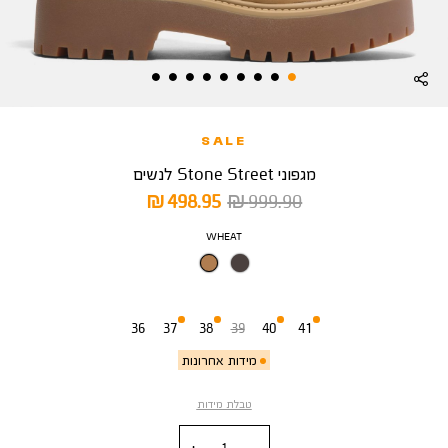
SALE
מגפוני Stone Street לנשים
מחיר
מחיר
498.95 ₪
999.90 ₪
רגיל
מוצר
צבע
WHEAT
מידה
36
37
38
39
40
41
מידות אחרונות
טבלת מידות
כמות