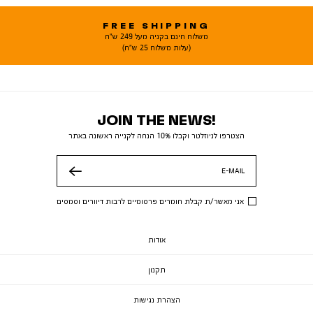
FREE SHIPPING
משלוח חינם בקניה מעל 249 ש"ח
(עלות משלוח 25 ש"ח)
JOIN THE NEWS!
הצטרפו לניוזלטר וקבלו 10% הנחה לקנייה ראשונה באתר
E-MAIL
שלח
אני מאשר/ת קבלת חומרים פרסומיים לרבות דיוורים וסמסים
אודות
תקנון
הצהרת נגישות