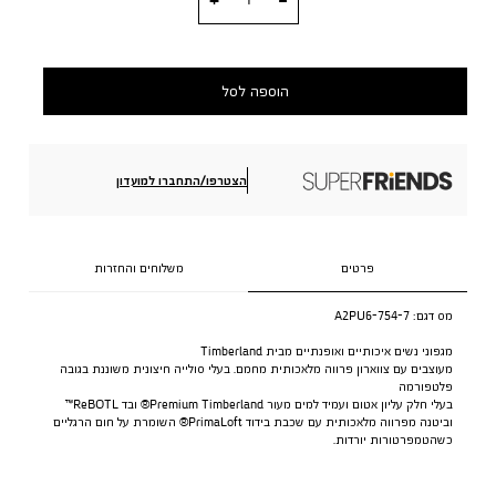
הוספה לסל
הצטרפו/התחברו למועדון
פרטים
משלוחים והחזרות
מס דגם:
A2PU6-754-7
מגפוני נשים איכותיים ואופנתיים מבית Timberland
מעוצבים עם צווארון פרווה מלאכותית מחמם. בעלי סולייה חיצונית משוננת בגובה
פלטפורמה
בעלי חלק עליון אטום ועמיד למים מעור Premium Timberland® ובד ReBOTL™
וביטנה מפרווה מלאכותית עם שכבת בידוד PrimaLoft® השומרת על חום הרגליים
כשהטמפרטורות יורדות.