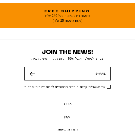
FREE SHIPPING
משלוח חינם בקניה מעל 249 ש"ח
(עלות משלוח 25 ש"ח)
JOIN THE NEWS!
הצטרפו לניוזלטר וקבלו 10% הנחה לקנייה ראשונה באתר
E-MAIL
שלח
אני מאשר/ת קבלת חומרים פרסומיים לרבות דיוורים וסמסים
אודות
תקנון
הצהרת נגישות