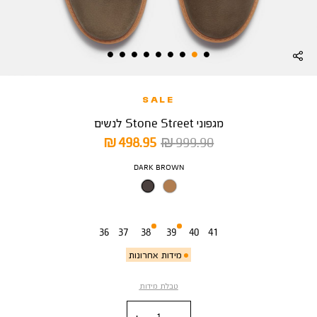
SALE
מגפוני Stone Street לנשים
מחיר
מחיר
498.95 ₪
999.90 ₪
רגיל
מוצר
צבע
DARK BROWN
מידה
36
37
38
39
40
41
מידות אחרונות
טבלת מידות
כמות