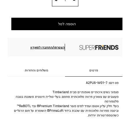
הוספה לסל
הצטרפו/התחברו למועדון
פרטים
משלוחים והחזרות
מס דגם:
A2PU6-W01-7
מגפוני נשים איכותיים ואופנתיים מבית Timberland
מעוצבים עם צווארון פרווה מלאכותית מחמם. בעלי סולייה חיצונית משוננת בגובה
פלטפורמה
בעלי חלק עליון אטום ועמיד למים מעור Premium Timberland® ובד ReBOTL™
וביטנה מפרווה מלאכותית עם שכבת בידוד PrimaLoft® השומרת על חום הרגליים
כשהטמפרטורות יורדות.