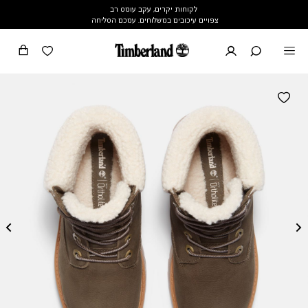
לקוחות יקרים, עקב עומס רב
צפויים עיכובים במשלוחים. עמכם הסליחה