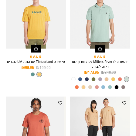
SALE
SALE
חולצת פולו Millers River עם צווארון ולוגו
טי שירט Timberland עם הגנת UV לגברים
רקום לגברים
מחיר
מחיר
98.95 ₪
199.90 ₪
מחיר
מחיר
173.95 ₪
349.90 ₪
רגיל
מוצר
צבע
MIMOSA
רגיל
מוצר
צבע
GRANITE
GREEN