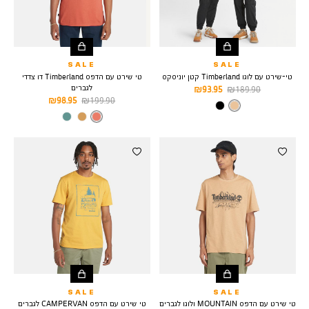
SALE
SALE
טי-שירט עם לוגו Timberland קטן יוניסקס
טי שירט עם הדפס Timberland דו צדדי
לגברים
מחיר
מחיר
93.95 ₪
189.90 ₪
מחיר
מחיר
98.95 ₪
199.90 ₪
רגיל
מוצר
צבע
LIGHT
רגיל
מוצר
WHEAT
צבע
SIENNA-
APP
SALE
SALE
טי שירט עם הדפס MOUNTAIN ולוגו לגברים
טי שירט עם הדפס CAMPERVAN לגברים