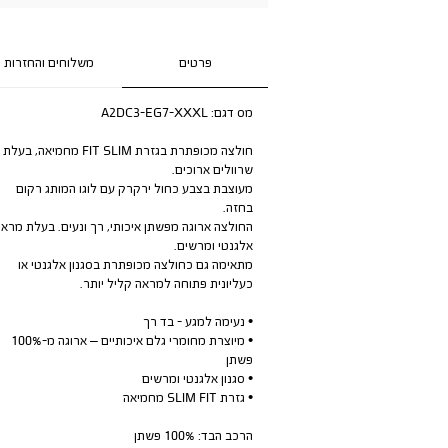
פרטים
משלוחים והחזרות
מס דגם:
A2DC3-EG7-XXXL
חולצה מכופתרת בגזרת FIT SLIM מחמיאה, בעלת
שרוולים ארוכים.
מעוצבת בצבע כחול ירקרק עם לוגו המותג רקום
בחזה.
החולצה ארוגה מפשתן איכותי, רך ונעים. בעלת מראה
אלגנטי ומרשים.
מתאימה גם כחולצה מכופתרת בסגנון אלגנטי או
כעליונית פתוחה למראה קליל יותר.
• נעימה למגע - בד רך
• מיוצרת מחומרי גלם איכותיים – ארוגה מ-100%
פשתן
• סגנון אלגנטי ומרשים
• גזרת SLIM FIT מחמיאה
הרכב הבד: 100% פשתן