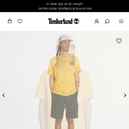
לקוחות יקרים, עקב עומס רב
צפויים עיכובים במשלוחים. עמכם הסליחה