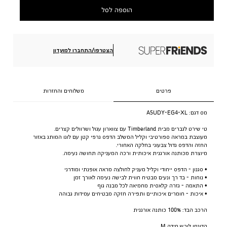
הוספה לסל
הצטרפו/התחברו למועדון
פרטים
משלוחים והחזרות
מס דגם:
A5UDY-EG4-XL
טי שירט לגברים מבית Timberland עם צווארון עגול ושרוולים קצרים.
מעוצבת במראה ספורטיבי וקליל המשלב הדפס גרפי קטן עם לוגו המותג באזור
החזה והדפס גדול צבעוני בחלקה האחורי.
מיוצרת מכותנה אורגנית איכותית ורכה המעניקה תחושה נעימה.
• סגנון - הדפס ייחודי וקליל מעניק לחולצה מראה אופנתי ומודרני
• נוחות - בד רך ונעים מבטיח חווית לבישה נעימה לאורך זמן
• התאמה - גזרה קלאסית מחמיאה לכל מבנה גוף
• איכות - חומרים איכותיים ותפירה חזקה מבטיחים עמידות גבוהה
הרכב הבד: 100% כותנה אורגנית
הדוגמן לובש מידה M