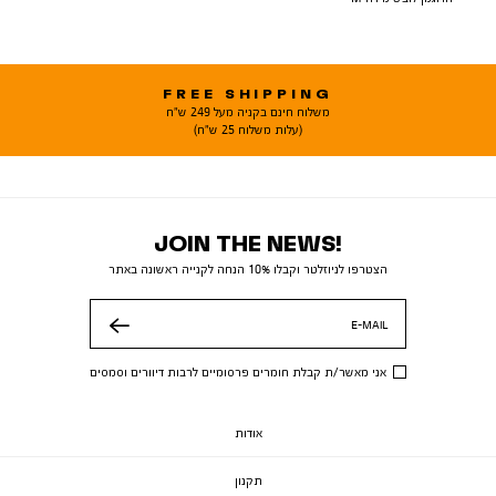
FREE SHIPPING
משלוח חינם בקניה מעל 249 ש"ח
(עלות משלוח 25 ש"ח)
JOIN THE NEWS!
הצטרפו לניוזלטר וקבלו 10% הנחה לקנייה ראשונה באתר
E-MAIL
שלח
אני מאשר/ת קבלת חומרים פרסומיים לרבות דיוורים וסמסים
אודות
תקנון