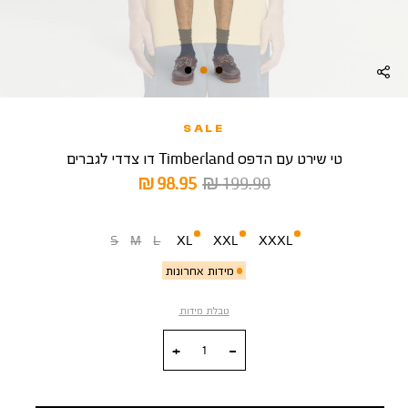
SALE
טי שירט עם הדפס Timberland דו צדדי לגברים
מחיר
מחיר
98.95 ₪
199.90 ₪
רגיל
מוצר
מידה
S
M
L
XL
XXL
XXXL
מידות אחרונות
טבלת מידות
כמות