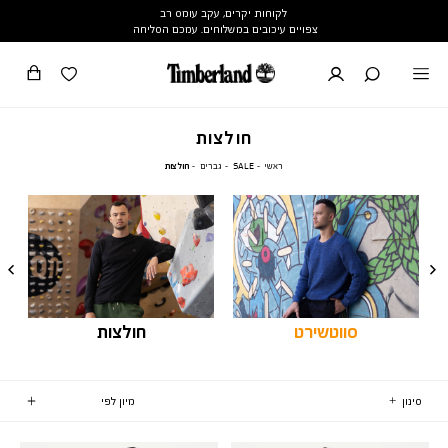
לקוחות יקרים, עקב עומס רב
צפויים עיכובים במשלוחים. עמכם הסליחה
חולצות
ראשי
SALE
גברים
חולצות
ראשי
SALE
גברים
חולצות
סווטשירט
חולצות
סינון
1