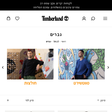
לקוחות יקרים, עקב עומס רב
צפויים עיכובים במשלוחים. עמכם הסליחה
גברים
ראשי
SALE
גברים
ראשי
SALE
גברים
סווטשירט
חולצות
סינון
7