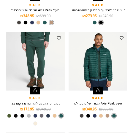
SALE
SALE
סווטשירט לגבר עם תגית עור Timberland
מעיל Axis Peak מבודד של טימברלנד
מחיר
מחיר
מחיר
מחיר
348.95 ₪
699.90 ₪
273.95 ₪
549.90 ₪
רגיל
מוצר
רגיל
מוצר
צבע
BLACK
צבע
Taupe
SALE
SALE
מעיל Axis Peak מבודד של טימברלנד
מכנסי טרנינג עם לוגו המותג רקום בצד
מחיר
מחיר
מחיר
מחיר
173.95 ₪
349.90 ₪
348.95 ₪
699.90 ₪
רגיל
מוצר
רגיל
מוצר
צבע
FOREST
צבע
FOREST
GREEN
GREEN