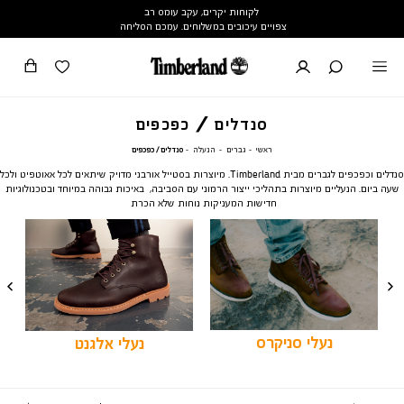
לקוחות יקרים, עקב עומס רב
צפויים עיכובים במשלוחים. עמכם הסליחה
סנדלים / כפכפים
ראשי
גברים
הנעלה
סנדלים
ראשי
גברים
הנעלה
סנדלים / כפכפים
/
כפכפים
סנדלים וכפכפים לגברים מבית Timberland. מיוצרות בסטייל אורבני מדויק שיתאים לכל אאוטפיט ולכל
שעה ביום. הנעליים מיוצרות בתהליכי ייצור הרמוני עם הסביבה, באיכות גבוהה במיוחד ובטכנולוגיות
חדישות המעניקות נוחות שלא הכרת
נעלי סניקרס
נעלי אלגנט