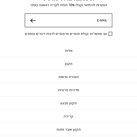
הצטרפו לניוזלטר וקבלו 10% הנחה לקנייה ראשונה באתר
E-MAIL
שלח
אני מאשר/ת קבלת חומרים פרסומיים לרבות דיוורים וסמסים
אודות
תקנון
הצהרת נגישות
מדיניות פרטיות
תקנון מבצע
קריירה
תקנון שובר מתנה