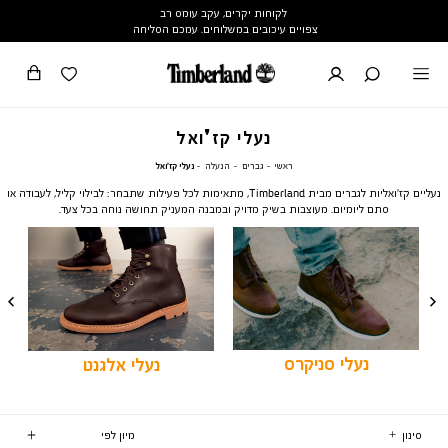
לקוחות יקרים, עקב עומס רב
צפויים עיכובים במשלוחים. עמכם הסליחה
נעלי קז'ואל
ראשי
גברים
הנעלה
נעלי
ראשי
גברים
הנעלה
נעלי קז'ואל
קז'ואל
נעליים קז'ואליות לגברים מבית Timberland, מתאימות לכל פעילות שתבחר: לבילוי קליל, לעבודה או
סתם ליומיום. מעוצבות בשיק מדויק ובמבנה המעניק תחושה נוחה בכל צעד.
נעלי סניקרס
נעלי אלגנט
סינון