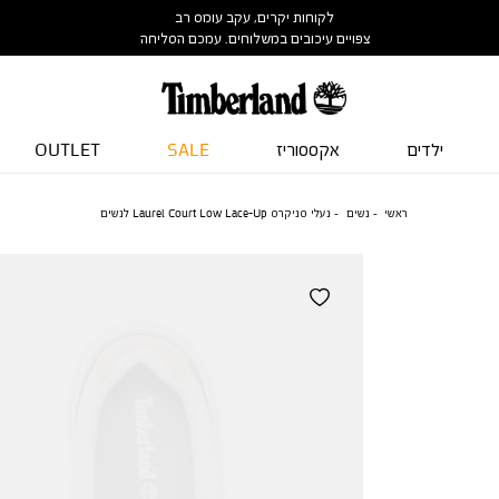
לקוחות יקרים, עקב עומס רב
צפויים עיכובים במשלוחים. עמכם הסליחה
ילדים
אקססוריז
SALE
OUTLET
ראשי
נשים
נעלי סניקרס Laurel Court Low Lace-Up לנשים