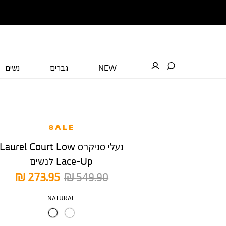
NEW
גברים
נשים
SALE
נעלי סניקרס Laurel Court Low
Lace-Up לנשים
מחיר
מחיר
273.95 ₪
549.90 ₪
רגיל
מוצר
צבע
NATURAL