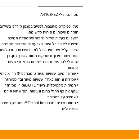
מס דגם:
A41C8-EZP-6
נעלי סניקרס מעוצבות לנשים בסגנון מודרני בשילוב
חומרים איכותיים ונוחות מרשימה.
הנעליים בעלות סוליה גמישה שמספקת תמיכה
מצוינת לאורך כל היום. הצבעוניות המגוונת מספקת
שילוב קליל שמתאים לכל לוק . מצוידות בטכנולוגיות
המפחיתות חיכוך ומספקות נוחות לאורך זמן, כך
שתוכלי להרגיש נוחות מושלמת גם אחרי שעות
ארוכות.
• עור פרימיום: עשויות מעור טימברלנד® רך ואיכותי.
• עמידות ונוחות כאחד, עשויות מעור ובד ממוחזר.
• חמימות מקסימלית: ריפוד ReBOTL™ ממוחזר
עוטף את כף הרגל בחום ונעימות, תוך שהוא תורם
לשמירה על הסביבה.
• נוחות מרבית: מדרס OrthoLite® המספק תמיכה
אופטימלית.