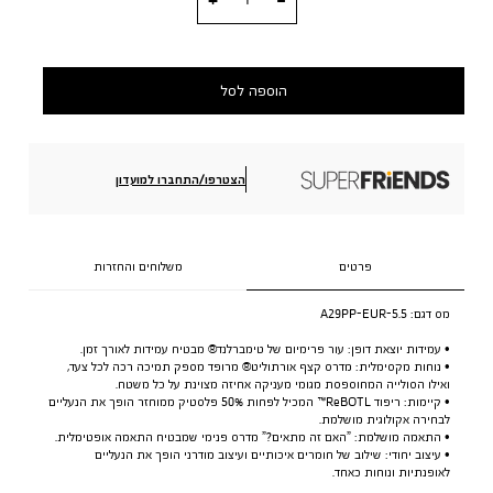
הוספה לסל
הצטרפו/התחברו למועדון
פרטים
משלוחים והחזרות
מס דגם:
A29PP-EUR-5.5
• עמידות יוצאת דופן: עור פרימיום של טימברלנד® מבטיח עמידות לאורך זמן.
• נוחות מקסימלית: מדרס קצף אורתוליט® מרופד מספק תמיכה רכה לכל צעד,
ואילו הסולייה המחוספסת מגומי מעניקה אחיזה מצוינת על כל משטח.
• קיימות: ריפוד ReBOTL™ המכיל לפחות 50% פלסטיק ממוחזר הופך את הנעליים
לבחירה אקולוגית מושלמת.
• התאמה מושלמת: ”האם זה מתאים?” מדרס פנימי שמבטיח התאמה אופטימלית.
• עיצוב יחודי: שילוב של חומרים איכותיים ועיצוב מודרני הופך את הנעליים
לאופנתיות ונוחות כאחד.