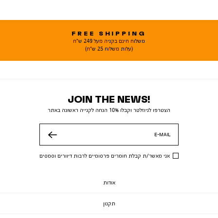
FREE SHIPPING
משלוח חינם בקניה מעל 249 ש"ח
(עלות משלוח 25 ש"ח)
JOIN THE NEWS!
הצטרפו לניוזלטר וקבלו 10% הנחה לקנייה ראשונה באתר
E-MAIL
שלח
אני מאשר/ת קבלת חומרים פרסומיים לרבות דיוורים וסמסים
אודות
תקנון