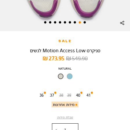
SALE
סניקרס Motion Access Low לנשים
מחיר
מחיר
273.95 ₪
549.90 ₪
רגיל
מוצר
צבע
NATURAL
מידה
36
37
38
39
40
41
מידות אחרונות
טבלת מידות
כמות