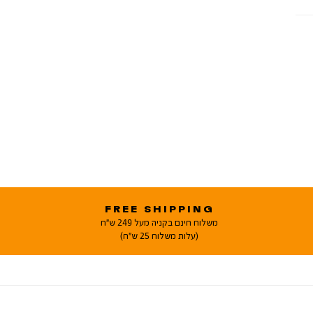
FREE SHIPPING
משלוח חינם בקניה מעל 249 ש"ח
(עלות משלוח 25 ש"ח)