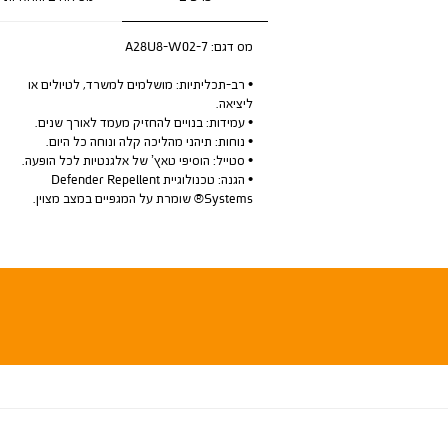
מס דגם:
A28U8-W02-7
• רב-תכליתיות: מושלמים למשרד, לטיולים או
ליציאה.
• עמידות: בנויים להחזיק מעמד לאורך שנים.
• נוחות: תיהני מהליכה קלה ונוחה כל היום.
• סטייל: הוסיפי טאץ’ של אלגנטיות לכל הופעה.
• הגנה: טכנולוגיית Defender Repellent
Systems® שומרת על המגפיים במצב מצוין.