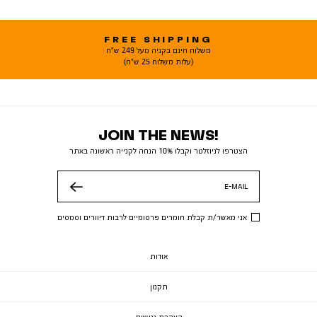
FREE SHIPPING
משלוח חינם בקניה מעל 249 ש"ח
(עלות משלוח 25 ש"ח)
JOIN THE NEWS!
הצטרפו לניוזלטר וקבלו 10% הנחה לקנייה ראשונה באתר
E-MAIL
שלח
אני מאשר/ת קבלת חומרים פרסומיים לרבות דיוורים וסמסים
אודות
תקנון
הצהרת נגישות