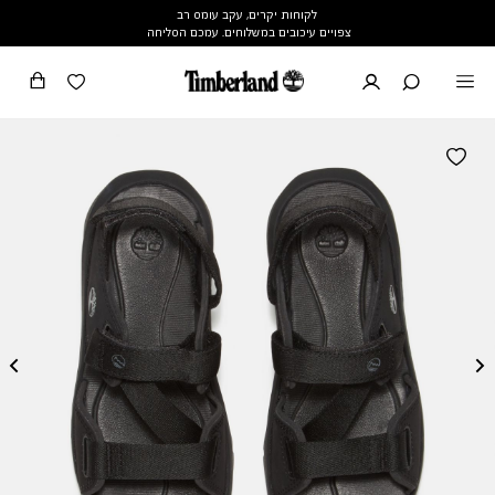
לקוחות יקרים, עקב עומס רב
צפויים עיכובים במשלוחים. עמכם הסליחה