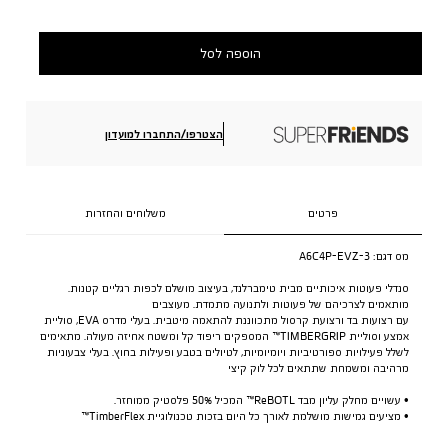
הוספה לסל
הצטרפו/התחברו למועדון
פרטים
משלוחים והחזרות
מס דגם:
A6C4P-EVZ-3
סנדלי פעוטות איכותיים מבית טימברלנד, בעיצוב מושלם לכפות רגליים קטנות.
מותאמים לצרכיהם של פעוטות ולתנועה מתמדת. מעוצבים
עם רצועות בד ורצועת קרסול מתכווננת להתאמה מיטבית. בעלי מדרס EVA, סוליית
אמצע וסוליית TIMBERGRIP™ המספקים ריפוד קל ומשטח אחיזה מעולה. מתאימים
לשלל פעילויות ספורטיביות ויומיומיות, לטיולים בטבע ופעילות בחוץ. בעלי צבעוניות
מרהיבה ומשמחת שתתאים לכל לוק קיצי
• עשויים מחלק עליון מבד ReBOTL™ המכיל 50% פלסטיק ממוחזר.
• מציעים גמישות מושלמת לאורך כל היום בזכות טכנולוגיית TimberFlex™