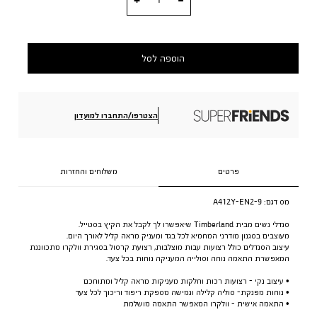
הוספה לסל
הצטרפו/התחברו למועדון
פרטים
משלוחים והחזרות
מס דגם:
A412Y-EN2-9
סנדלי נשים מבית Timberland שיאפשרו לך לקבל את הקיץ בסטייל.
מעוצבים בסגנון מודרני המחמיא לכל בגד ומעניק מראה קליל לאורך היום.
עיצוב הסנדלים כולל רצועות עבות מוצלבות, רצועת קרסול בסגירת וולקרו מתכווננת
המאפשרת התאמה נוחה וסולייה המעניקה נוחות בכל צעד.
• עיצוב נקי - רצועות רכות וחלקות מעניקות מראה קליל ומתוחכם
• נוחות מפנקת- סוליה קלילה וגמישה מספקת ריפוד וריכוך לכל צעד
• התאמה אישית - וולקרו המאפשר התאמה מושלמת