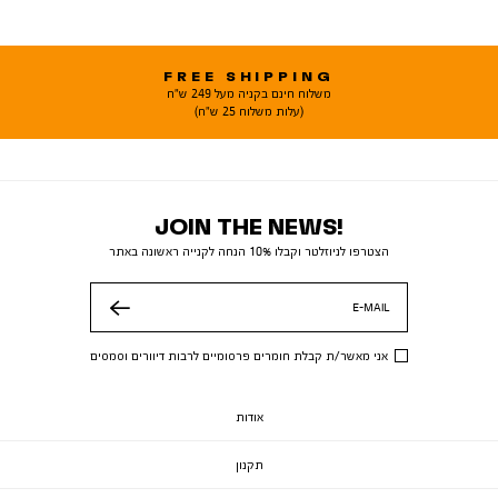
FREE SHIPPING
משלוח חינם בקניה מעל 249 ש"ח
(עלות משלוח 25 ש"ח)
JOIN THE NEWS!
הצטרפו לניוזלטר וקבלו 10% הנחה לקנייה ראשונה באתר
E-MAIL
שלח
אני מאשר/ת קבלת חומרים פרסומיים לרבות דיוורים וסמסים
אודות
תקנון