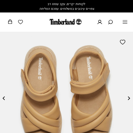
לקוחות יקרים, עקב עומס רב
צפויים עיכובים במשלוחים. עמכם הסליחה