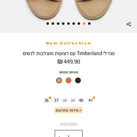
New Collection
סנדלי Timberland עם רצועות מוצלבות לנשים
מחיר
449.90 ₪
מוצר
צבע
BEIGE GRAIN
מידה
36
37
38
39
40
41
מידות אחרונות
טבלת מידות
כמות