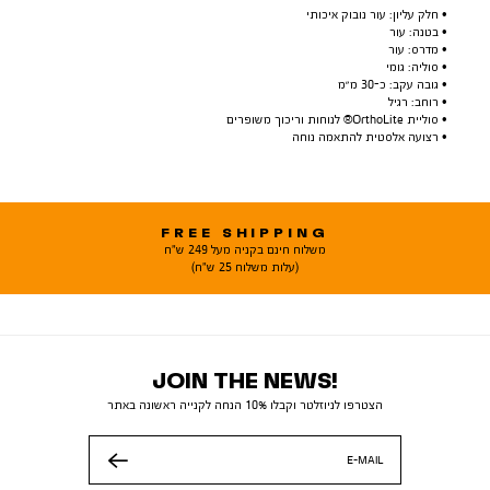
• חלק עליון: עור נובוק איכותי
• בטנה: עור
• מדרס: עור
• סוליה: גומי
• גובה עקב: כ-30 מ״מ
• רוחב: רגיל
• סוליית OrthoLite® לנוחות וריכוך משופרים
• רצועה אלסטית להתאמה נוחה
FREE SHIPPING
משלוח חינם בקניה מעל 249 ש"ח
(עלות משלוח 25 ש"ח)
JOIN THE NEWS!
הצטרפו לניוזלטר וקבלו 10% הנחה לקנייה ראשונה באתר
E-MAIL
שלח