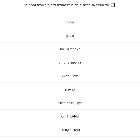
אני מאשר/ת קבלת חומרים פרסומיים לרבות דיוורים וסמסים
אודות
תקנון
הצהרת נגישות
מדיניות פרטיות
תקנון מבצע
קריירה
תקנון שובר מתנה
GIFT CARD
מועדון לקוחות