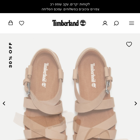
לקוחות יקרים, עקב עומס רב
צפויים עיכובים במשלוחים. עמכם הסליחה
30% OFF