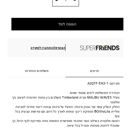
הוספה לסל
הצטרפו/התחברו למועדון
פרטים
משלוחים והחזרות
מס דגם:
A2QTF-EN3-7
הבחירה המושלמת לימים שטופי שמש.
סנדלי MALIBU WAVES מבית Timberland משלבים בין נוחות יומיומית לעיצוב נקי
ואלגנטי.
החלק העליון עשוי עור נובוק איכותי, המעיד על איכות גבוהה וייצור אחראי לסביבה.
סוליית OrthoLite® מספקת ריכוך ונוחות לאורך כל היום, עם גמישות טבעית בכל
צעד.
רצועה אלסטית בשילוב סוגר מתכתי מאפשרת התאמה נוחה ומדויקת לכף הרגל, כך
שתוכלי ליהנות מנוחות וסטייל בכל יציאה.