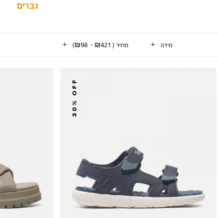
גברים
מידה
מחיר
(
₪421 - ₪98
)
8
וצרים
30% OFF