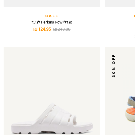
SALE
סנדלי Perkins Row לנוער
מחיר
מחיר
124.95 ₪
249.90 ₪
רגיל
מוצר
30% OFF