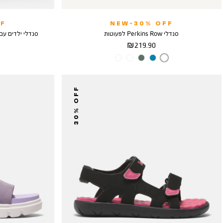
F
NEW-30% OFF
סנדלי Perkins Row לפעוטות
סנדלי ילדים עם רצו
מחיר
219.90 ₪
מוצר
צבע
BLACK
YELOW
30% OFF