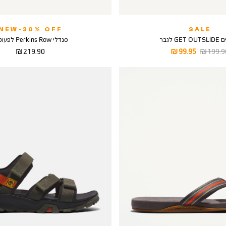
NEW-30% OFF
SALE
GE לגבר
סנדלי Perkins Row לפעוטות
יר
מחיר
מחיר
219.90 ₪
99.95 ₪
199.90
יל
מוצר
מוצר