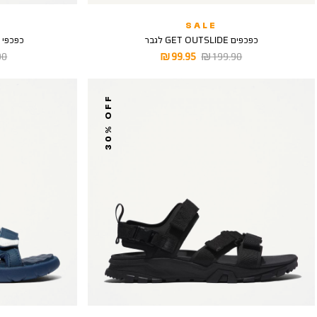
SALE
כפכפים GET OUTSLIDE לגבר
כפכפי חוף TON BAY
מחיר
מחיר
מח
 ₪
99.95 ₪
199.90 ₪
רגיל
מוצר
רגי
30% OFF