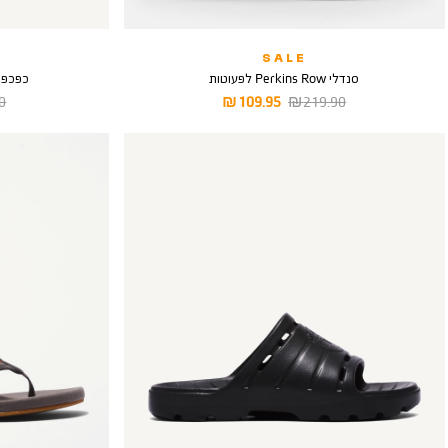
SALE
סנדלי Perkins Row לפעוטות
כפכפים T OUTSLIDE
מחיר
מחיר
מח
 ₪
109.95 ₪
219.90 ₪
רגיל
מוצר
רג