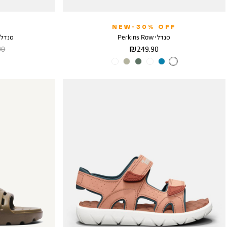
NEW-30% OFF
סנדלי Perkins Row
סנדלי רצ
מחיר
מח
 ₪
249.90 ₪
מוצר
רגי
צבע
BLACK
PINK