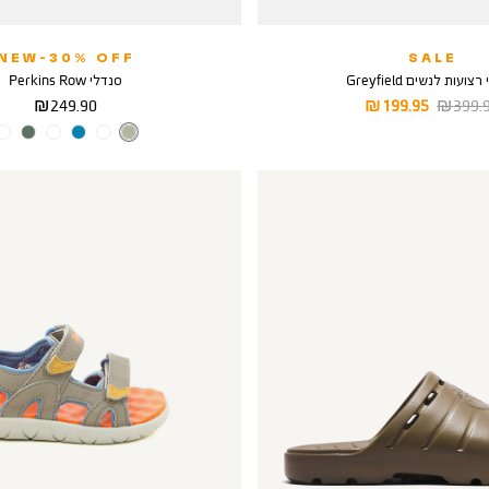
NEW-30% OFF
SALE
ועות לנשים Greyfield
סנדלי Perkins Row
יר
מחיר
מחיר
249.90 ₪
199.95 ₪
399.90
ל
מוצר
מוצר
צבע
LIGHT
TAUPE