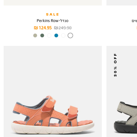
SALE
סנדלי Perkins Row
מחיר
מחיר
124.95 ₪
249.90 ₪
רגיל
מוצר
צבע
BLACK
YELOW
30% OFF