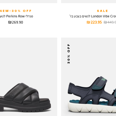
NEW-30% OFF
SALE
סנדלי Perkins Row לנוער
יר
מחיר
מחיר
269.90 ₪
223.95 ₪
449.90
ל
מוצר
מוצר
30% OFF