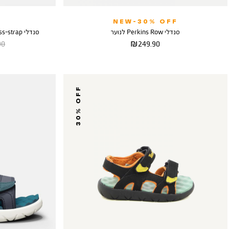
NEW-30% OFF
סנדלי Perkins Row לנוער
סנדלי London Vibe Cross-strap לנשים בצבע בז’
מחיר
מח
 ₪
249.90 ₪
מוצר
רגי
30% OFF