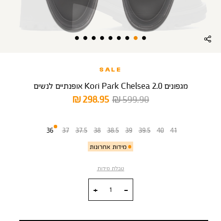
SALE
מגפונים Kori Park Chelsea 2.0 אופנתיים לנשים
מחיר
מחיר
298.95 ₪
599.90 ₪
רגיל
מוצר
מידה
36
37
37.5
38
38.5
39
39.5
40
41
מידות אחרונות
טבלת מידות
כמות