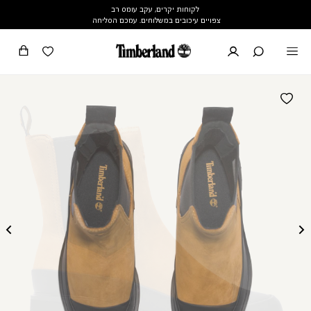
לקוחות יקרים, עקב עומס רב
צפויים עיכובים במשלוחים. עמכם הסליחה