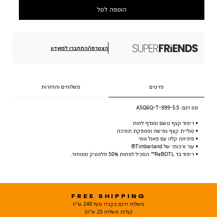
הוספה לסל
הצטרפו/התחברו למועדון
פרטים
משלוחים והחזרות
מס דגם:
A5Q6Q-T-999-5.5
• ריפוד קצף נושם ומנדף לחות
• סוליית קצף גמישה ומספקת תמיכה
• פתיחה קלה עם פאנל גומי
• עור איכותי של Timberland®
• ריפוד בד ReBOTL™ המכיל לפחות 50% פלסטיק ממוחזר.
FREE SHIPPING
משלוח חינם בקניה מעל 249 ש"ח
(עלות משלוח 25 ש"ח)