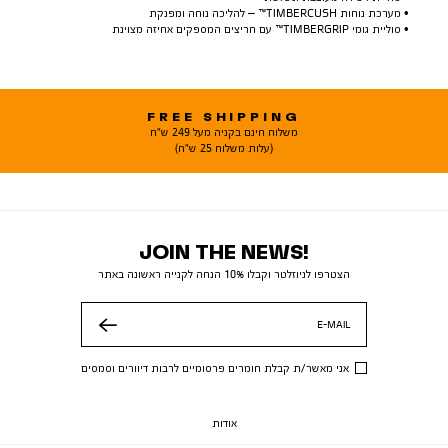
• מערכת נוחות TIMBERCUSH™ – להליכה נוחה ומפנקת
• סוליית גומי TIMBERGRIP™ עם חריצים המספקים אחיזה מצוינת
FREE SHIPPING
משלוח חינם בקניה מעל 249 ש"ח
(עלות משלוח 25 ש"ח)
JOIN THE NEWS!
הצטרפו לניוזלטר וקבלו 10% הנחה לקנייה ראשונה באתר
E-MAIL
שלח
אני מאשר/ת קבלת חומרים פרסומיים לרבות דיוורים וסמסים
אודות