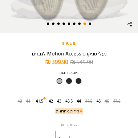
SALE
נעלי סניקרס Motion Access לגברים
מחיר
מחיר
399.90 ₪
549.90 ₪
רגיל
מוצר
צבע
LIGHT TAUPE
מידה
40
41
41.5
42
43
43.5
44
44.5
45
46
47.5
מידות אחרונות
טבלת מידות
כמות