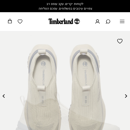
לקוחות יקרים, עקב עומס רב
צפויים עיכובים במשלוחים. עמכם הסליחה