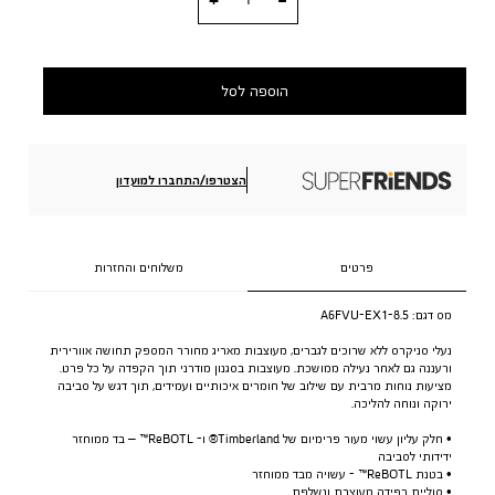
הוספה לסל
הצטרפו/התחברו למועדון
פרטים
משלוחים והחזרות
מס דגם:
A6FVU-EX1-8.5
נעלי סניקרס ללא שרוכים לגברים, מעוצבות מאריג מחורר המספק תחושה אוורירית
ורעננה גם לאחר נעילה ממושכת. מעוצבות בסגנון מודרני תוך הקפדה על כל פרט.
מציעות נוחות מרבית עם שילוב של חומרים איכותיים ועמידים, תוך דגש על סביבה
ירוקה ונוחה להליכה.
• חלק עליון עשוי מעור פרימיום של Timberland® ו- ReBOTL™ – בד ממוחזר
ידידותי לסביבה
• בטנת ReBOTL™ - עשויה מבד ממוחזר
• סוליית רפידה מעוצבת ונשלפת