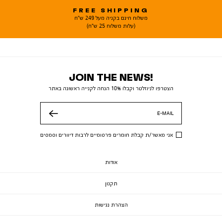
FREE SHIPPING
משלוח חינם בקניה מעל 249 ש"ח
(עלות משלוח 25 ש"ח)
JOIN THE NEWS!
הצטרפו לניוזלטר וקבלו 10% הנחה לקנייה ראשונה באתר
E-MAIL
שלח
אני מאשר/ת קבלת חומרים פרסומיים לרבות דיוורים וסמסים
אודות
תקנון
הצהרת נגישות