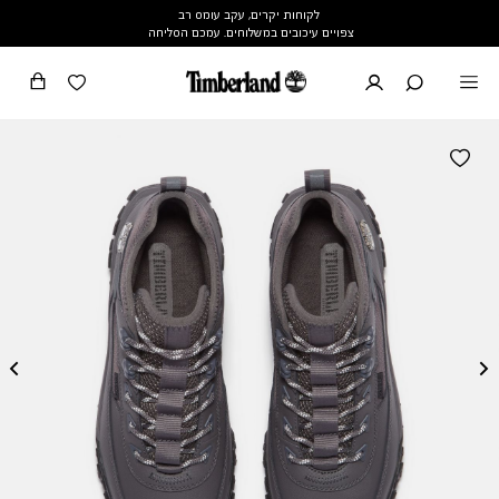
לקוחות יקרים, עקב עומס רב
צפויים עיכובים במשלוחים. עמכם הסליחה