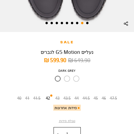
SALE
נעליים GS Motion לגברים
מחיר
מחיר
599.90 ₪
649.90 ₪
רגיל
מוצר
צבע
DARK GREY
מידה
40
41
41.5
42
43
43.5
44
44.5
45
46
47.5
מידות אחרונות
טבלת מידות
כמות