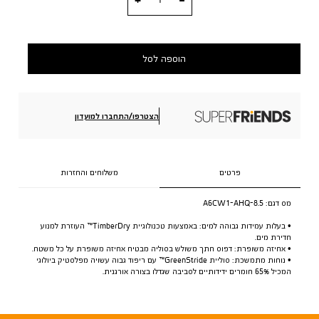
הוספה לסל
הצטרפו/התחברו למועדון
פרטים
משלוחים והחזרות
מס דגם:
A6CW1-AHQ-8.5
• בעלות עמידות גבוהה למים: באמצעות טכנולוגיית TimberDry™ העוזרת למנוע
חדירת מים.
• אחיזה משופרת: דפוס חתך משולש בסוליה מבטיח אחיזה משופרת על כל משטח.
• נוחות מתמשכת: סוליית GreenStride™ עם ריפוד גבוה עשויה מפלסטיק ביולוגי
המכיל 65% חומרים ידידותיים לסביבה שגדלו בצורה אורגנית.