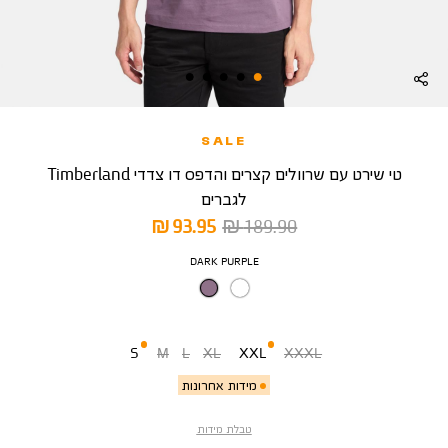
SALE
טי שירט עם שרוולים קצרים והדפס דו צדדי Timberland
לגברים
מחיר
מחיר
93.95 ₪
189.90 ₪
רגיל
מוצר
צבע
DARK PURPLE
מידה
S
M
L
XL
XXL
XXXL
מידות אחרונות
טבלת מידות