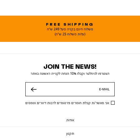
FREE SHIPPING
משלוח חינם בקניה מעל 249 ש"ח
(עלות משלוח 25 ש"ח)
JOIN THE NEWS!
הצטרפו לניוזלטר וקבלו 10% הנחה לקנייה ראשונה באתר
E-MAIL
שלח
אני מאשר/ת קבלת חומרים פרסומיים לרבות דיוורים וסמסים
אודות
תקנון