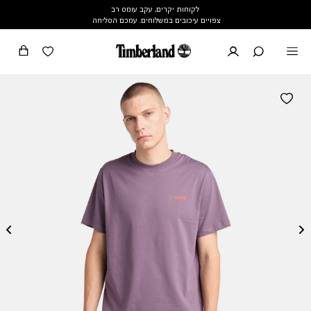
לקוחות יקרים, עקב עומס רב
צפויים עיכובים במשלוחים. עמכם הסליחה