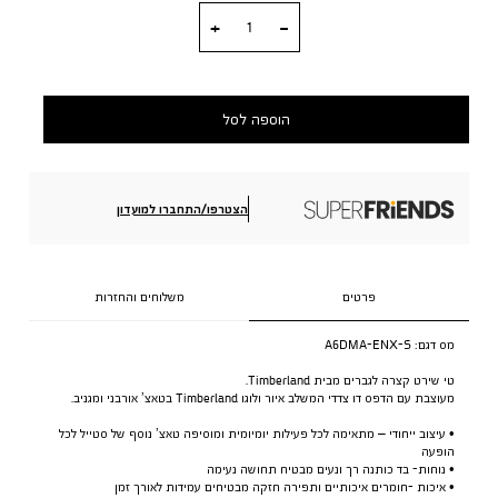
כמות
הוספה לסל
הצטרפו/התחברו למועדון
פרטים
משלוחים והחזרות
מס דגם:
A6DMA-ENX-S
טי שירט קצרה לגברים מבית Timberland.
מעוצבת עם הדפס דו צדדי המשלב איור ולוגו Timberland בטאצ’ אורבני ומגניב.
• עיצוב ייחודי – מתאימה לכל פעילות יומיומית ומוסיפה טאצ’ נוסף של סטייל לכל
הופעה
• נוחות- בד כותנה רך ונעים מבטיח תחושה נעימה
• איכות -חומרים איכותיים ותפירה חזקה מבטיחים עמידות לאורך זמן