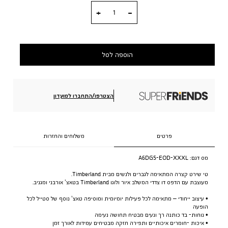
כמות
הוספה לסל
הצטרפו/התחברו למועדון
פרטים
משלוחים והחזרות
מס דגם:
A6DG5-EOD-XXXL
טי שירט קצרה המתאימה לגברים ולנשים מבית Timberland.
מעוצבת עם הדפס דו צדדי המשלב איור ולוגו Timberland בטאצ’ אורבני ומגניב.
• עיצוב ייחודי – מתאימה לכל פעילות יומיומית ומוסיפה טאצ’ נוסף של סטייל לכל
הופעה
• נוחות- בד כותנה רך ונעים מבטיח תחושה נעימה
• איכות -חומרים איכותיים ותפירה חזקה מבטיחים עמידות לאורך זמן