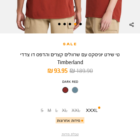
SALE
טי שירט יוניסקס עם שרוולים קצרים והדפס דו צדדי
Timberland
מחיר
מחיר
93.95 ₪
189.90 ₪
רגיל
מוצר
צבע
DARK RED
מידה
S
M
L
XL
XXL
XXXL
מידות אחרונות
טבלת מידות