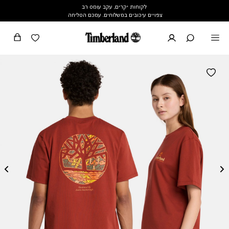
לקוחות יקרים, עקב עומס רב
צפויים עיכובים במשלוחים. עמכם הסליחה