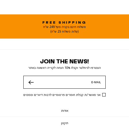
FREE SHIPPING
משלוח חינם בקניה מעל 249 ש"ח
(עלות משלוח 25 ש"ח)
JOIN THE NEWS!
הצטרפו לניוזלטר וקבלו 10% הנחה לקנייה ראשונה באתר
E-MAIL
שלח
אני מאשר/ת קבלת חומרים פרסומיים לרבות דיוורים וסמסים
אודות
תקנון