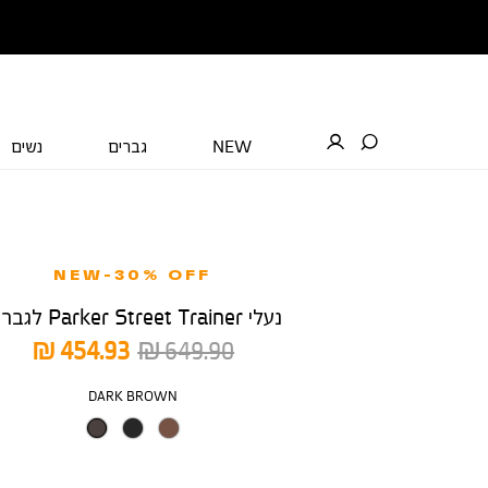
NEW
גברים
נשים
NEW-30% OFF
נעלי Parker Street Trainer לגברים
מחיר
מחיר
454.93 ₪
649.90 ₪
רגיל
מוצר
צבע
DARK BROWN
מידה