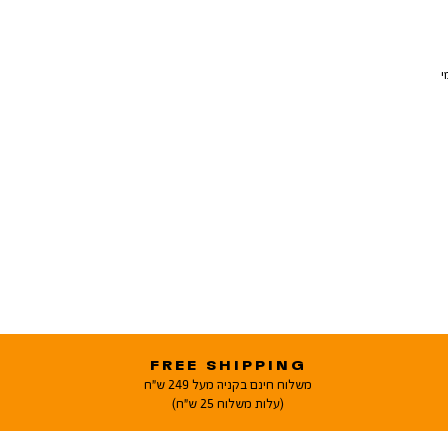
י
FREE SHIPPING
משלוח חינם בקניה מעל 249 ש"ח
(עלות משלוח 25 ש"ח)