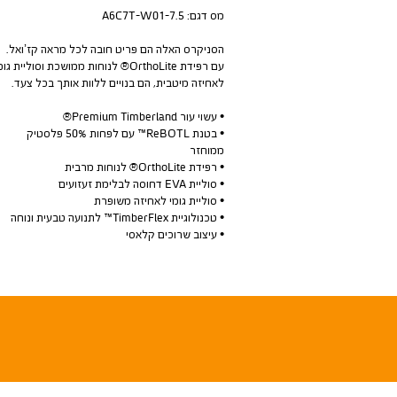
מס דגם:
A6C7T-W01-7.5
הסניקרס האלה הם פריט חובה לכל מראה קז’ואל.
עם רפידת OrthoLite® לנוחות ממושכת וסוליית גומ
לאחיזה מיטבית, הם בנויים ללוות אותך בכל צעד.
• עשוי עור Premium Timberland®
• בטנת ReBOTL™ עם לפחות 50% פלסטיק
ממוחזר
• רפידת OrthoLite® לנוחות מרבית
• סוליית EVA דחוסה לבלימת זעזועים
• סוליית גומי לאחיזה משופרת
• טכנולוגיית TimberFlex™ לתנועה טבעית ונוחה
• עיצוב שרוכים קלאסי