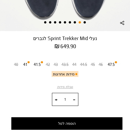
נעלי Sprint Trekker Mid לגברים
מחיר
649.90 ₪
מוצר
מידה
40
41
41.5
42
43
43.5
44
44.5
45
46
47.5
מידות אחרונות
טבלת מידות
כמות
הוספה לסל