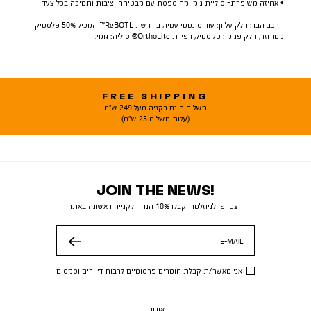
• אחיזה משופרת- סוליית גומי מחוספסת עם מבטיחה יציבות ותמיכה בכל צעד
הרכב הבד: חלק עליון: עור סינטטי עמיד, בד רשת ReBOTL™ המכיל 50% פלסטיק
ממוחזר, חלק פנימי: טקסטיל, רפידת OrthoLite® סוליה: גומי.
FREE SHIPPING
משלוח חינם בקניה מעל 249 ש"ח
(עלות משלוח 25 ש"ח)
JOIN THE NEWS!
הצטרפו לניוזלטר וקבלו 10% הנחה לקנייה ראשונה באתר
E-MAIL
שלח
אני מאשר/ת קבלת חומרים פרסומיים לרבות דיוורים וסמסים
אודות