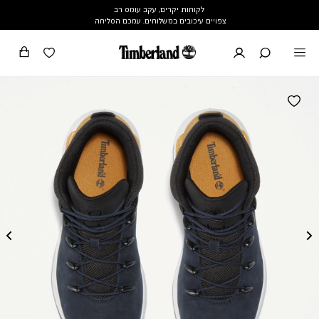
לקוחות יקרים, עקב עומס רב
צפויים עיכובים במשלוחים. עמכם הסליחה