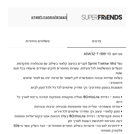
הצטרפו/התחברו למועדון
פרטים
משלוחים והחזרות
מס דגם:
A5W3Z-T-999-13
נעלי Sprint Trekker Mid לגברים בעיצוב קלאסי בשילוב עם טכנולוגיה מתקדמת.
הנעליים המושלמות לכל פעילות, עשויות מחומרים חזקים ועמידים שיעמדו בכל תנאי
שטח.
בעלות עמידות גבוהה המאפשרת להן לשמור על מראה יפה גם לאחר שימוש
אינטנסיבי.
מעוצבות בסגנון ספורטיבי נקי ומדויק שיתאים לכל גיל ולכל סגנון לבוש.
• נוחות - רפידת OrthoLite® וסוליה מוקצפת מספקות תמיכה וריפוד לאורך כל
היום
• אחיזה משופרת- סוליית גומי מחוספסת מבטיחה יציבות ובטיחות
• סגנון קלאסי- עיצוב נקי ומודרני שיתאים לכל אירוע
• נוחות מקסימלית- רפידת OrthoLite® בעלת תכונות אנטי-בקטריאליות וסופגות
זיעה, ותורמת לתחושת רעננות לאורך זמן
• ידידותיות לסביבה- מיוצרות בשילוב חומרים ממוחזרים - הבד העליון עשוי מ-50%
פלסטיק ממוחזר