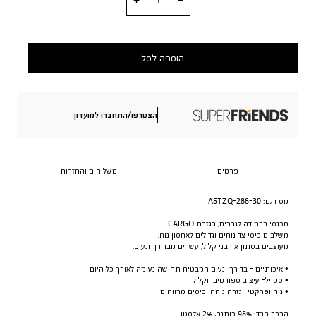
הוספה לסל
הצטרפו/התחברו למועדון
פרטים
משלוחים והחזרות
מס דגם:
A5TZQ-288-30
מכנסי ברמודה לגברים, בגזרת CARGO.
משלבים כיסי צד נוחים וגדולים לאחסון נוח.
מעוצבים בסגנון אורבני קליל, עשויים מבד רך ונעים.
• איכותיים - בד רך ונעים המבטיח תחושה נעימה לאורך כל היום
• סטייל- עיצוב ספורטיבי וקליל
• נוח ופרקטי- גזרה נוחה וכיסים מרווחים
הרכב הבד: 98% כותנה, 2% אלסטן