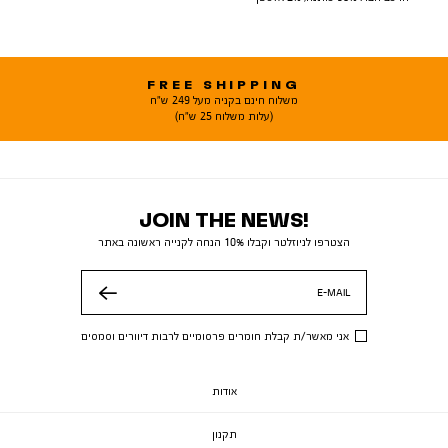
FREE SHIPPING
משלוח חינם בקניה מעל 249 ש"ח
(עלות משלוח 25 ש"ח)
JOIN THE NEWS!
הצטרפו לניוזלטר וקבלו 10% הנחה לקנייה ראשונה באתר
E-MAIL
שלח
אני מאשר/ת קבלת חומרים פרסומיים לרבות דיוורים וסמסים
אודות
תקנון