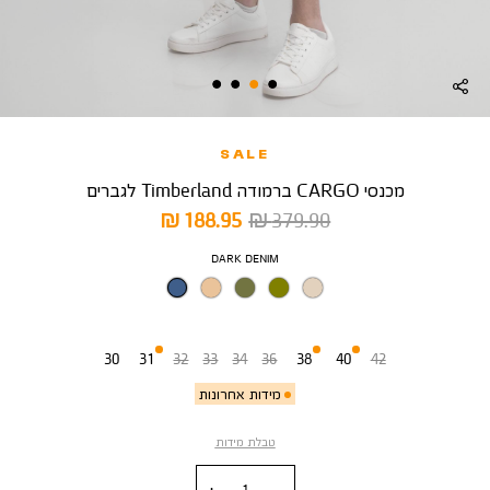
SALE
מכנסי CARGO ברמודה Timberland לגברים
מחיר
מחיר
188.95 ₪
379.90 ₪
רגיל
מוצר
צבע
DARK DENIM
מידה
30
31
32
33
34
36
38
40
42
מידות אחרונות
טבלת מידות
כמות