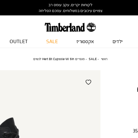
לקוחות יקרים, עקב עומס רב
צפויים עיכובים במשלוחים. עמכם הסליחה
ילדים
אקססוריז
SALE
OUTLET
ראשי
SALE
מגפיים Hert Bt Cupsole-W 6in לנשים
35