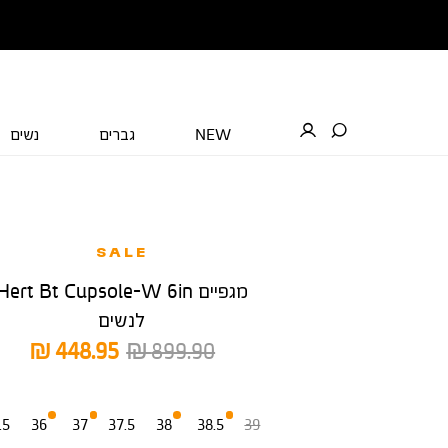
NEW
גברים
נשים
SALE
מגפיים Hert Bt Cupsole-W 6in
לנשים
מחיר
מחיר
448.95 ₪
899.90 ₪
רגיל
מוצר
מידה
.5
36
37
37.5
38
38.5
39