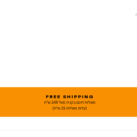
FREE SHIPPING
משלוח חינם בקניה מעל 249 ש"ח
(עלות משלוח 25 ש"ח)