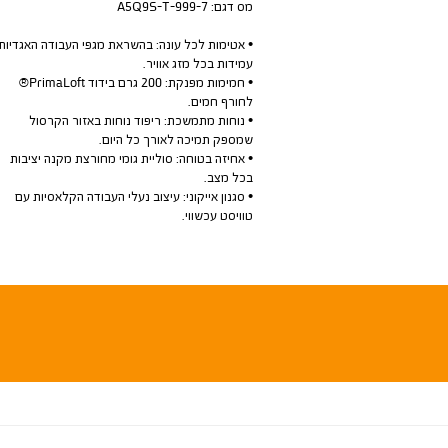
מס דגם:
A5Q9S-T-999-7
• אטימות לכל עונה: בהשראת מגפי העבודה האגדיות,
עמידות בכל מזג אוויר.
• חמימות מפנקת: 200 גרם בידוד PrimaLoft®
לחורף חמים.
• נוחות מתמשכת: ריפוד נוחות באזור הקרסול
שמספק תמיכה לאורך כל היום.
• אחיזה בטוחה: סוליית גומי מחורצת מקנה יציבות
בכל מצב.
• סגנון אייקוני: עיצוב נעלי העבודה הקלאסיות עם
טוויסט עכשווי.