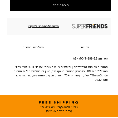
הוספה לסל
הצטרפו/התחברו למועדון
פרטים
משלוחים והחזרות
מס דגם:
A5NMQ-T-999-5.5
המגפיים אטומות למים לחלוטין ומשלבות בין עור איכותי עם בד ReBOTL™ עמיד
המכיל לפחות 50% פלסטיק ממוחזר. בנוסף לכך, סגנון זה כולל את סוליית הנוחות
GreenStride™ שלנו, העשויה מ-75% חומרים טבעיים מתחדשים, כגון קנה סוכר
וגומי טבעי.
FREE SHIPPING
משלוח חינם בקניה מעל 249 ש"ח
(עלות משלוח 25 ש"ח)