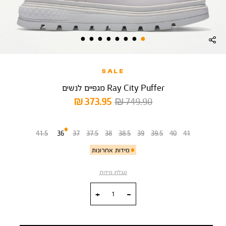
SALE
Ray City Puffer מגפיים לנשים
מחיר
מחיר
373.95 ₪
749.90 ₪
רגיל
מוצר
מידה
41.5
36
37
37.5
38
38.5
39
39.5
40
41
מידות אחרונות
טבלת מידות
כמות