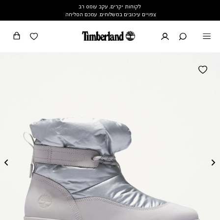
לקוחות יקרים, עקב עומס רב
צפויים עיכובים במשלוחים. עמכם הסליחה