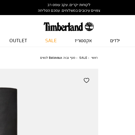
לקוחות יקרים, עקב עומס רב
צפויים עיכובים במשלוחים. עמכם הסליחה
ילדים
אקססוריז
SALE
OUTLET
ראשי
SALE
מגף גבוה Bellevaux לנשים