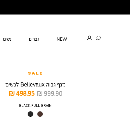
NEW
גברים
נשים
SALE
מגף גבוה Bellevaux לנשים
מחיר
מחיר
498.95 ₪
999.90 ₪
רגיל
מוצר
צבע
BLACK FULL GRAIN
מידה