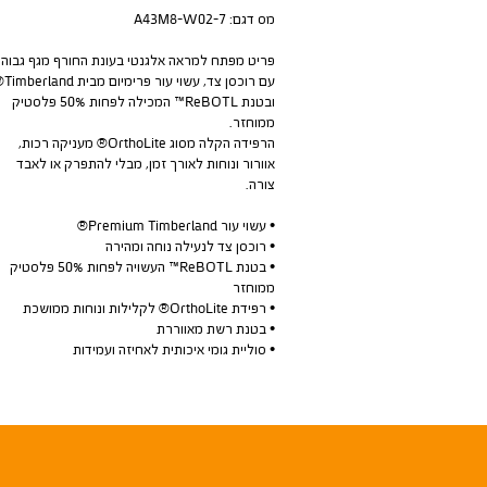
מס דגם:
A43M8-W02-7
פריט מפתח למראה אלגנטי בעונת החורף מגף גבוה
עם רוכסן צד, עשוי עור
ובטנת ReBOTL™ המכילה לפחות 50% פלסטיק
ממוחזר.
הרפידה הקלה מסוג OrthoLite® מעניקה רכות,
אוורור ונוחות לאורך זמן, מבלי להתפרק או לאבד
צורה.
• עשוי עור Premium Timberland®
• רוכסן צד לנעילה נוחה ומהירה
• בטנת ReBOTL™ העשויה לפחות 50% פלסטיק
ממוחזר
• רפידת OrthoLite® לקלילות ונוחות ממושכת
• בטנת רשת מאווררת
• סוליית גומי איכותית לאחיזה ועמידות