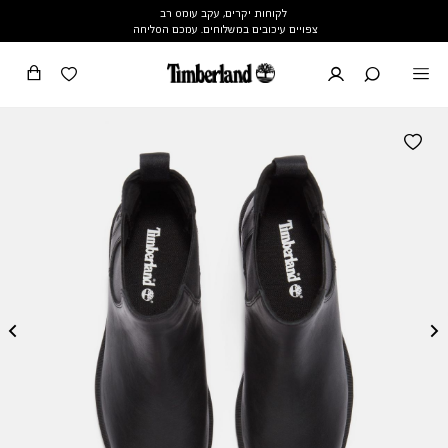
לקוחות יקרים, עקב עומס רב
צפויים עיכובים במשלוחים. עמכם הסליחה