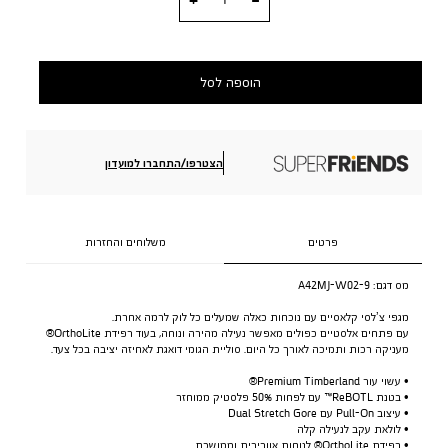
הוספה לסל
הצטרפו/התחברו למועדון
פרטים
משלוחים והחזרות
מס דגם:
A42MJ-W02-9
מגפי צ’לסי קלאסיים עם נוכחות כאלה שמעלים כל לוק לרמה אחרת.
עם פתחים אלסטיים כפולים מאפשר נעילה מהירה ונוחה, בעוד רפידת OrthoLite®
מעניקה רכות ותמיכה לאורך כל היום. סוליית הגומי דואגת לאחיזה יציבה בכל צעד.
• עשוי עור Premium Timberland®
• בטנת ReBOTL™ עם לפחות 50% פלסטיק ממוחזר
• עיצוב Pull-On עם Dual Stretch Gore
• לולאת עקב לנעילה קלה
• רפידת OrthoLite® לנוחות אוורירית וממושכת