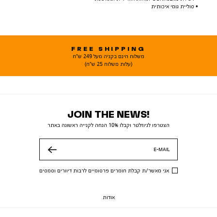
• סוליית גומי איכותית
FREE SHIPPING
משלוח חינם בקניה מעל 249 ש"ח
(עלות משלוח 25 ש"ח)
JOIN THE NEWS!
הצטרפו לניוזלטר וקבלו 10% הנחה לקנייה ראשונה באתר
E-MAIL
שלח
אני מאשר/ת קבלת חומרים פרסומיים לרבות דיוורים וסמסים
אודות