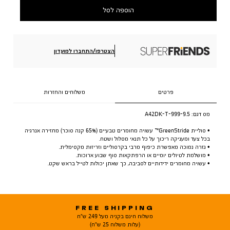
הוספה לסל
הצטרפו/התחברו למועדון
פרטים
משלוחים והחזרות
מס דגם:
A42DK-T-999-9.5
• סוליית GreenStride™ עשויה מחומרים טבעיים (65% קנה סוכר) מחזירה אנרגיה
בכל צעד ומעניקה ריכוך על כל תנאי מסלול ושטח.
• גזרה נמוכה מאפשרת כיפוף מרבי בקרסוליים וזריזות מקסימלית.
• מושלמת לטיולים יומיים או הרפתקאות סוף שבוע ארוכות.
• עשויה מחומרים ידידותיים לסביבה, כך שאתן יכולות לטייל בראש שקט.
FREE SHIPPING
משלוח חינם בקניה מעל 249 ש"ח
(עלות משלוח 25 ש"ח)