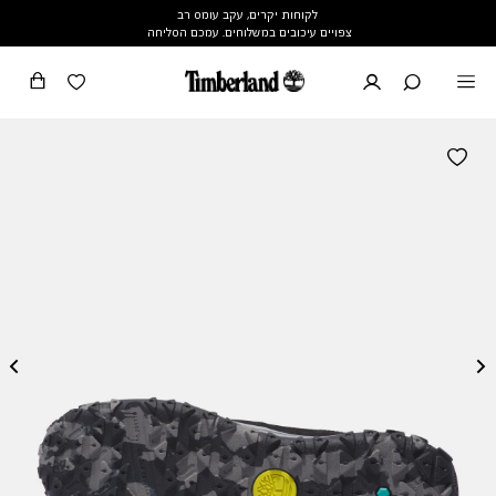
לקוחות יקרים, עקב עומס רב
צפויים עיכובים במשלוחים. עמכם הסליחה