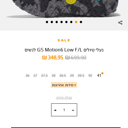
SALE
נעלי טיולים GS Motion6 Low F/L לנשים
מחיר
מחיר
348.95 ₪
699.90 ₪
רגיל
מוצר
מידה
36
37
37.5
38
38.5
39
39.5
40
41
מידות אחרונות
טבלת מידות
כמות