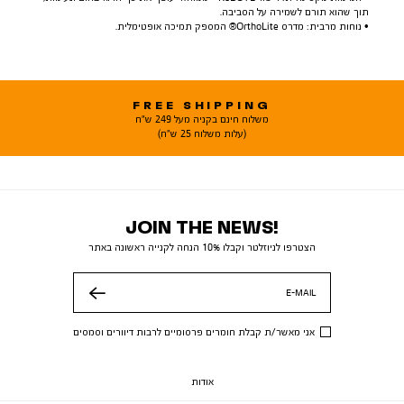
תוך שהוא תורם לשמירה על הסביבה.
• נוחות מרבית: מדרס OrthoLite® המספק תמיכה אופטימלית.
FREE SHIPPING
משלוח חינם בקניה מעל 249 ש"ח
(עלות משלוח 25 ש"ח)
JOIN THE NEWS!
הצטרפו לניוזלטר וקבלו 10% הנחה לקנייה ראשונה באתר
E-MAIL
שלח
אני מאשר/ת קבלת חומרים פרסומיים לרבות דיוורים וסמסים
אודות