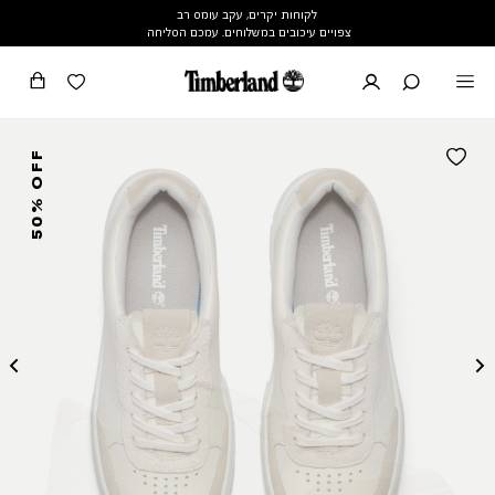
לקוחות יקרים, עקב עומס רב
צפויים עיכובים במשלוחים. עמכם הסליחה
50% OFF