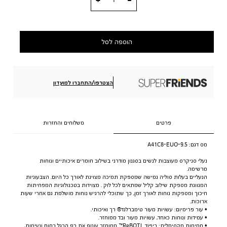
הוספה לסל
הצטרפו/התחברו למועדון
פרטים
משלוחים והחזרות
מס דגם:
A41C8-EUO-9.5
נעלי סניקרס מעוצבות לנשים בסגנון מודרני בשילוב חומרים איכותיים ונוחות
מרשימה.
הנעליים בעלות סוליה גמישה שמספקת תמיכה מצוינת לאורך כל היום. הצבעוניות
המגוונת מספקת שילוב קליל שמתאים לכל לוק . מצוידות בטכנולוגיות המפחיתות
חיכוך ומספקות נוחות לאורך זמן, כך שתוכלי להרגיש נוחות מושלמת גם אחרי שעות
ארוכות.
• עור פרימיום: עשויות מעור טימברלנד® רך ואיכותי.
• עמידות ונוחות כאחד, עשויות מעור ובד ממוחזר.
• חמימות מקסימלית: ריפוד ReBOTL™ ממוחזר עוטף את כף הרגל בחום ונעימות,