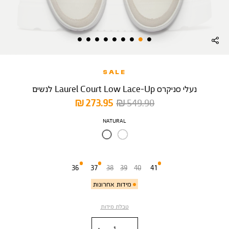
SALE
נעלי סניקרס Laurel Court Low Lace-Up לנשים
מחיר
מחיר
273.95 ₪
549.90 ₪
רגיל
מוצר
צבע
NATURAL
מידה
36
37
38
39
40
41
מידות אחרונות
טבלת מידות
כמות