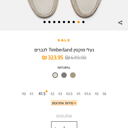
SALE
נעלי מוקסין Timberland לגברים
מחיר
מחיר
323.95 ₪
649.90 ₪
רגיל
מוצר
צבע
NATURAL
מידה
40
41
41.5
42
43
43.5
44
44.5
45
46
מידות אחרונות
טבלת מידות
כמות