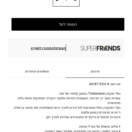
הוספה לסל
הצטרפו/התחברו למועדון
פרטים
משלוחים והחזרות
מס דגם:
A4187-EX4-8
נעלי מוקסין Timberland בסגנון קלאסי ועל זמני.
עשויות מעור רך ואיכותי, מעוצבות במראה אלגנטי ויוקרתי ומספקות נוחות בלתי
מתפשרת.
נעלי המוקסין האלו מתאימות לכל אירוע לאורך היום ומשתלבות לצד מכנסי ברמודה,
ג’ינס או מכנסיים בסגנון אלגנטי.
מיוצרות מחומרים איכותיים המבטיחים עמידות לאורך זמן.
• שילוב מושלם של סטייל ונוחות
• עיצוב קלאסי- מראה נקי ומתוחכם, שתמיד נשאר באופנה