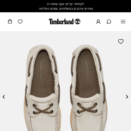
לקוחות יקרים, עקב עומס רב
צפויים עיכובים במשלוחים. עמכם הסליחה