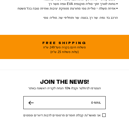
• נוחות לאורך זמן- סוליה מוקצפת EVA וגפה מעור רך
• אחיזה מעולה - סוליית גומי מחורצת מספקת יציבות ואחיזה טובה בכל משטח
הרכב בד: גפה: עור רך, בטנה: עור ותחליפי עור, סוליה: גומי
FREE SHIPPING
משלוח חינם בקניה מעל 249 ש"ח
(עלות משלוח 25 ש"ח)
JOIN THE NEWS!
הצטרפו לניוזלטר וקבלו 10% הנחה לקנייה ראשונה באתר
E-MAIL
שלח
אני מאשר/ת קבלת חומרים פרסומיים לרבות דיוורים וסמסים