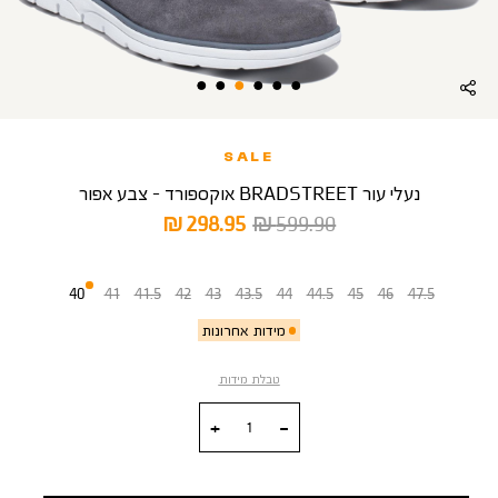
SALE
נעלי עור BRADSTREET אוקספורד - צבע אפור
מחיר
מחיר
298.95 ₪
599.90 ₪
רגיל
מוצר
מידה
40
41
41.5
42
43
43.5
44
44.5
45
46
47.5
מידות אחרונות
טבלת מידות
כמות