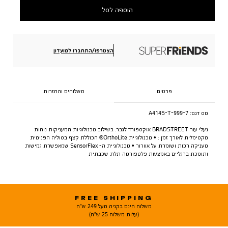
הוספה לסל
הצטרפו/התחברו למועדון
פרטים
משלוחים והחזרות
מס דגם:
A414S-T-999-7
נעלי עור BRADSTREET אוקספורד לגבר. בשילוב טכנולוגיות המעניקות נוחות
מקסימלית לאורך זמן : • טכנולוגיית OrthoLite® הכוללת קצף בסוליה הפנימית
מעניקה רכות ושומרת על אוורור • טכנולוגיית ה- SensorFlex שמאפשרת גמישות
ותומכת ברגליים באמצעות פלטפורמה תלת שכבתית
FREE SHIPPING
משלוח חינם בקניה מעל 249 ש"ח
(עלות משלוח 25 ש"ח)