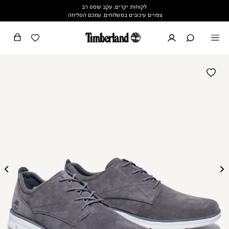
לקוחות יקרים, עקב עומס רב
צפויים עיכובים במשלוחים. עמכם הסליחה