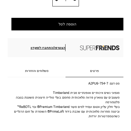
הוספה לסל
הצטרפו/התחברו למועדון
פרטים
משלוחים והחזרות
מס דגם:
A2PU6-754-7
מגפוני נשים איכותיים ואופנתיים מבית Timberland
מעוצבים עם צווארון פרווה מלאכותית מחמם. בעלי סולייה חיצונית משוננת בגובה
פלטפורמה
בעלי חלק עליון אטום ועמיד למים מעור Premium Timberland® ובד ReBOTL™
וביטנה מפרווה מלאכותית עם שכבת בידוד PrimaLoft® השומרת על חום הרגליים
כשהטמפרטורות יורדות.