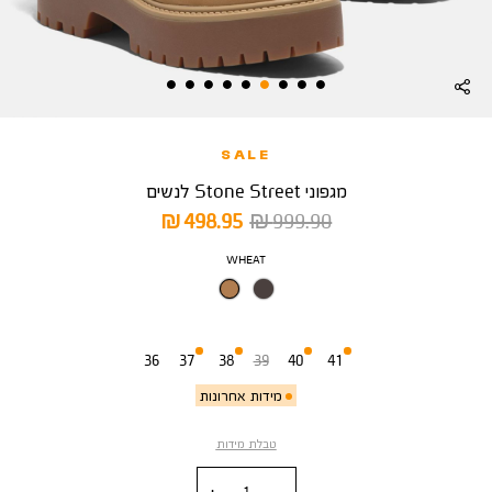
SALE
מגפוני Stone Street לנשים
מחיר
מחיר
498.95 ₪
999.90 ₪
רגיל
מוצר
צבע
WHEAT
מידה
36
37
38
39
40
41
מידות אחרונות
טבלת מידות
כמות