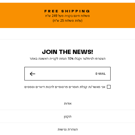
FREE SHIPPING
משלוח חינם בקניה מעל 249 ש"ח
(עלות משלוח 25 ש"ח)
JOIN THE NEWS!
הצטרפו לניוזלטר וקבלו 10% הנחה לקנייה ראשונה באתר
E-MAIL
שלח
אני מאשר/ת קבלת חומרים פרסומיים לרבות דיוורים וסמסים
אודות
תקנון
הצהרת נגישות