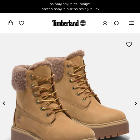
לקוחות יקרים, עקב עומס רב
צפויים עיכובים במשלוחים. עמכם הסליחה