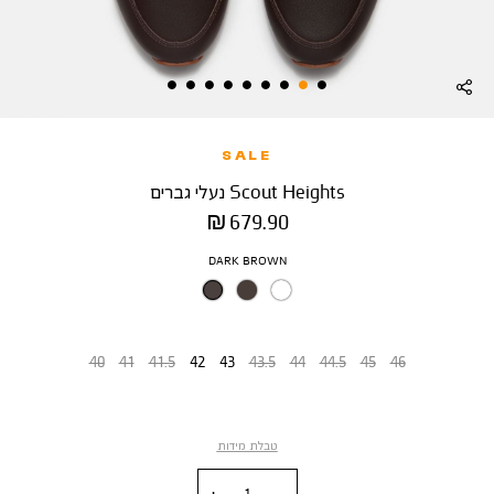
SALE
Scout Heights נעלי גברים
מחיר
679.90 ₪
מוצר
צבע
DARK BROWN
מידה
40
41
41.5
42
43
43.5
44
44.5
45
46
טבלת מידות
כמות