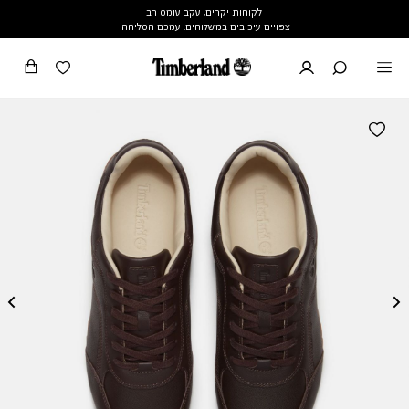
לקוחות יקרים, עקב עומס רב
צפויים עיכובים במשלוחים. עמכם הסליחה