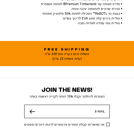
• מדרס מצופה עור Premium Timberland® לנוחות משופרת
• סגירת שרוכים להתאמה יציבה ונוחה
• בטנת בד ReBOTL™ המכילה לפחות ‎50%‎ פלסטיק ממוחזר
• סוליית ביניים קלה מסוג EVA לריכוך צעדים
• סוליית גומי עמידה לאחיזה טובה
FREE SHIPPING
משלוח חינם בקניה מעל 249 ש"ח
(עלות משלוח 25 ש"ח)
JOIN THE NEWS!
הצטרפו לניוזלטר וקבלו 10% הנחה לקנייה ראשונה באתר
E-MAIL
שלח
אני מאשר/ת קבלת חומרים פרסומיים לרבות דיוורים וסמסים