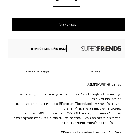
הוספה לסל
הצטרפו/התחברו למועדון
פרטים
משלוחים והחזרות
מס דגם:
A2MP3-W01-9
נעלי הScout Heights Trainer משדרגות את הצעדים היומיומיים עם שילוב של
נוחות, איכות ועיצוב נקי.
החלק העליון עשוי עור Premium Timberland® איכותי, יחד עם מדרס מצופה עור
שמעניק תחושת נוחות משודרגת לאורך היום.
שרוכים להתאמה יציבה, בטנת ReBOTL™ המכילה לפחות ‎50%‎ פלסטיק ממוחזר
וסוליית ביניים קלה מסוג EVA שמרככת כל צעד. סוליית גומי עמידה מספקת אחיזה
טובה על המדרכה, לשימוש יומיומי בעיר ובדרך.
• חלק עליון עשוי עור Premium Timberland®