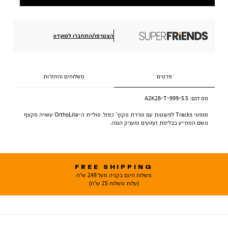
הצטרפו/התחברו למועדון
פרטים
משלוחים והחזרות
מס דגם:
A2K28-T-999-5.5
מגפוני Tracks לפעוטות עם סגירת סקוץ’ כפול. סוליית ה-OrthoLite עשויה מקצף
נושם המסייע בבלימת זעזועים ומעניק הגנה.
FREE SHIPPING
משלוח חינם בקניה מעל 249 ש"ח
(עלות משלוח 25 ש"ח)