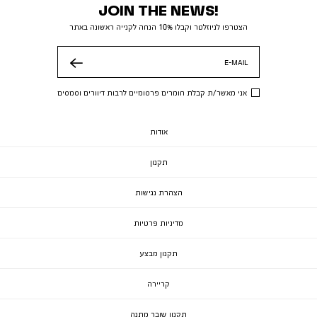
JOIN THE NEWS!
הצטרפו לניוזלטר וקבלו 10% הנחה לקנייה ראשונה באתר
E-MAIL
שלח
אני מאשר/ת קבלת חומרים פרסומיים לרבות דיוורים וסמסים
אודות
תקנון
הצהרת נגישות
מדיניות פרטיות
תקנון מבצע
קריירה
תקנון שובר מתנה