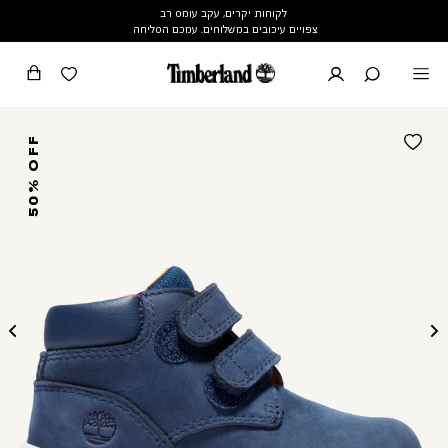
לקוחות יקרים, עקב עומס רב
צפויים עיכובים במשלוחים. עמכם הסליחה
50% OFF