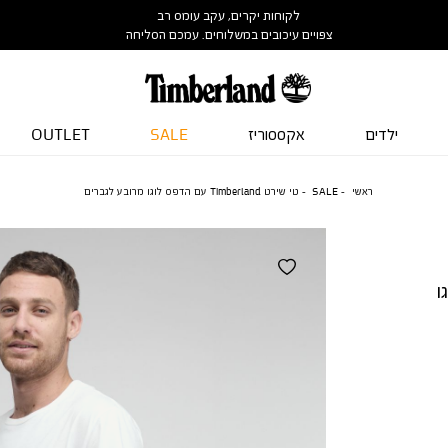
לקוחות יקרים, עקב עומס רב
צפויים עיכובים במשלוחים. עמכם הסליחה
ילדים
אקססוריז
SALE
OUTLET
ראשי
SALE
טי שירט Timberland עם הדפס לוגו מרובע לגברים
וגו