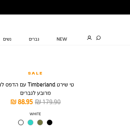
NEW
גברים
נשים
SALE
טי שירט Timberland עם הדפס ל
מרובע לגברים
מחיר
מחיר
88.95 ₪
179.90 ₪
רגיל
מוצר
צבע
WHITE