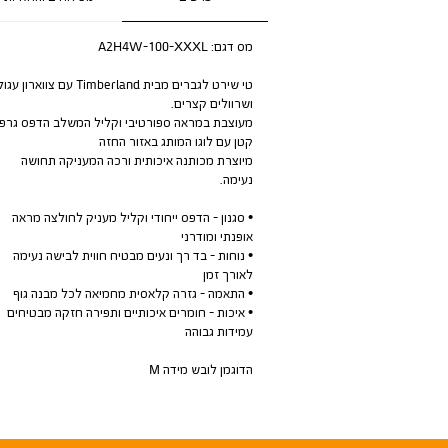
מס דגם:
A2H4W-100-XXXL
טי שירט לגברים מבית Timberland עם צווארון עגו
ושרוולים קצרים.
מעוצבת במראה ספורטיבי וקליל המשלב הדפס גרפי
קטן עם לוגו המותג באזור החזה
מיוצרת מכותנה איכותית ורכה המעניקה תחושה
נעימה.
• סגנון - הדפס ייחודי וקליל מעניק לחולצה מראה
אופנתי ומודרני
• נוחות - בד רך ונעים מבטיח חווית לבישה נעימה
לאורך זמן
• התאמה - גזרה קלאסית מחמיאה לכל מבנה גוף
• איכות - חומרים איכותיים ותפירה חזקה מבטיחים
עמידות גבוהה
הדוגמן לובש מידה M