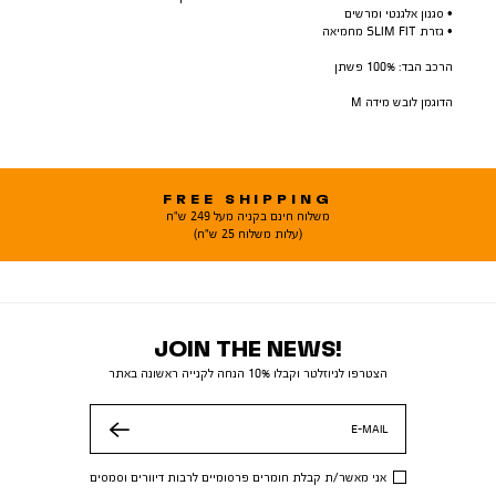
• סגנון אלגנטי ומרשים
• גזרת SLIM FIT מחמיאה
הרכב הבד: 100% פשתן
הדוגמן לובש מידה M
FREE SHIPPING
משלוח חינם בקניה מעל 249 ש"ח
(עלות משלוח 25 ש"ח)
JOIN THE NEWS!
הצטרפו לניוזלטר וקבלו 10% הנחה לקנייה ראשונה באתר
E-MAIL
שלח
אני מאשר/ת קבלת חומרים פרסומיים לרבות דיוורים וסמסים