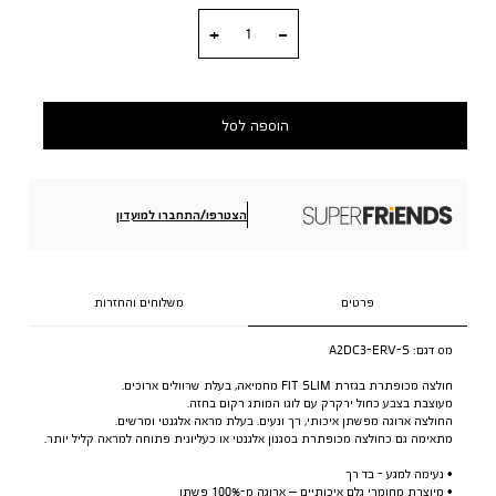
כמות
הוספה לסל
הצטרפו/התחברו למועדון
פרטים
משלוחים והחזרות
מס דגם:
A2DC3-ERV-S
חולצה מכופתרת בגזרת FIT SLIM מחמיאה, בעלת שרוולים ארוכים.
מעוצבת בצבע כחול ירקרק עם לוגו המותג רקום בחזה.
החולצה ארוגה מפשתן איכותי, רך ונעים. בעלת מראה אלגנטי ומרשים.
מתאימה גם כחולצה מכופתרת בסגנון אלגנטי או כעליונית פתוחה למראה קליל יותר.
• נעימה למגע - בד רך
• מיוצרת מחומרי גלם איכותיים – ארוגה מ-100% פשתן