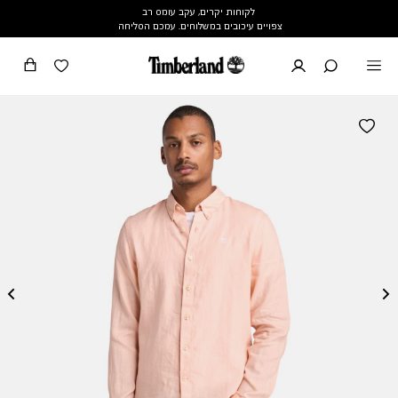
לקוחות יקרים, עקב עומס רב
צפויים עיכובים במשלוחים. עמכם הסליחה