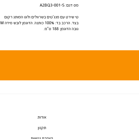
מס דגם:
A2BQ3-001-S
טי שירט עם מנג’טים בשרוולים ולוגו המותג רקום
בצד. הרכב בד: 100% כות
גובה הדוגמן: 188 ס”מ.
אודות
תקנון
הצהרת נגישות