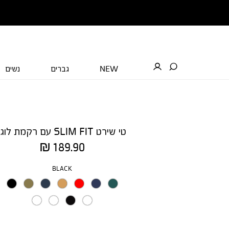
NEW
גברים
נשים
טי שירט SLIM FIT עם רקמת לוגו
מחיר
189.90 ₪
מוצר
צבע
BLACK
מידה