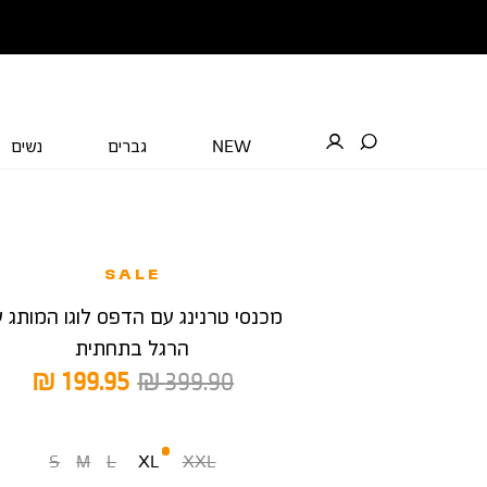
NEW
גברים
נשים
SALE
מכנסי טרנינג עם הדפס לוגו המותג 
הרגל בתחתית
מחיר
מחיר
199.95 ₪
399.90 ₪
רגיל
מוצר
מידה
S
M
L
XL
XXL