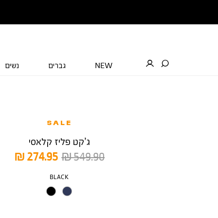
NEW
גברים
נשים
SALE
ג’קט פליז קלאסי
מחיר
מחיר
274.95 ₪
549.90 ₪
רגיל
מוצר
צבע
BLACK
מידה