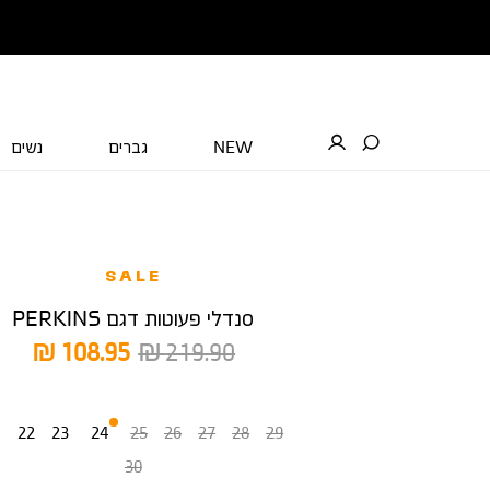
NEW
גברים
נשים
SALE
סנדלי פעוטות דגם PERKINS
מחיר
מחיר
108.95 ₪
219.90 ₪
רגיל
מוצר
מידה
1
22
23
24
25
26
27
28
29
30