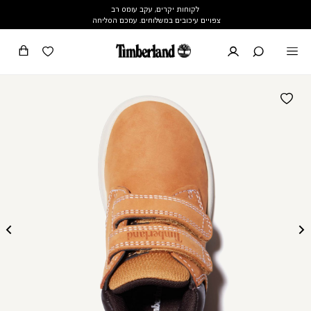
לקוחות יקרים, עקב עומס רב
צפויים עיכובים במשלוחים. עמכם הסליחה