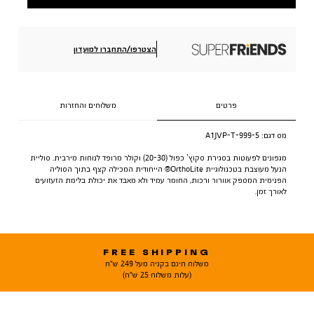
הצטרפו/התחברו למועדון
פרטים
משלוחים והחזרות
מס דגם:
A1JVP-T-999-5
מגפונים לפעוטות בסגירת סקוץ’ כפול (20-30) וקולר מרופד לנוחות מירבית. סוליית
הנעל מעוצבת בטכנולוגיית OrthoLite® הייחודית המכילה קצף בתוך הסוליה
הפנימית המספק אוורור ורכות, החומר עמיד ולא מאבד את יכולת בלימת הזעזועים
לאורך זמן.
FREE SHIPPING
משלוח חינם בקניה מעל 249 ש"ח
(עלות משלוח 25 ש"ח)