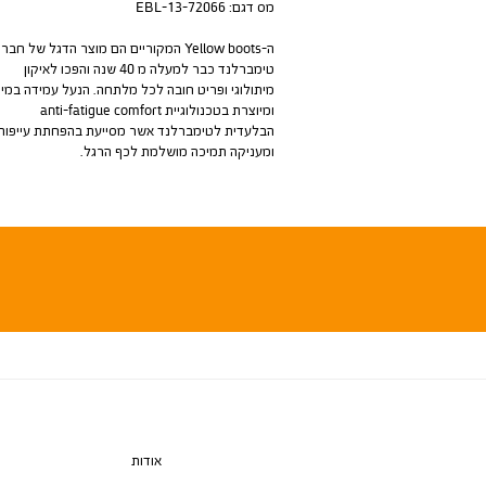
מס דגם:
72066-EBL-13
ה-Yellow boots המקוריים הם מוצר הדגל של חבר
טימברלנד כבר למעלה מ 40 שנה והפכו לאיקון
מיתולוגי ופריט חובה לכל מלתחה. הנעל עמידה במי
ומיוצרת בטכנולוגיית anti-fatigue comfort
הבלעדית לטימברלנד אשר מסייעת בהפחתת עייפות
ומעניקה תמיכה מושלמת לכף הרגל.
אודות