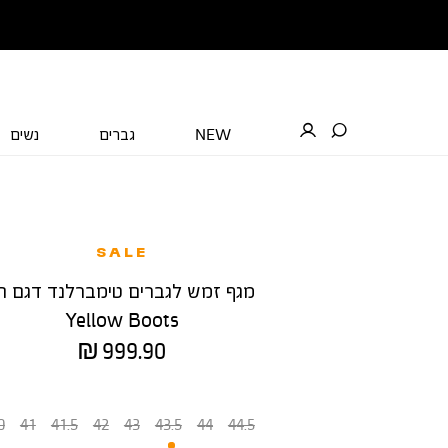
NEW
גברים
נשים
SALE
מגף זמש לגברים טימברלנד דגם ה
Yellow Boots
מחיר
999.90 ₪
מוצר
מידה
0
41
41.5
42
43
43.5
44
44.5