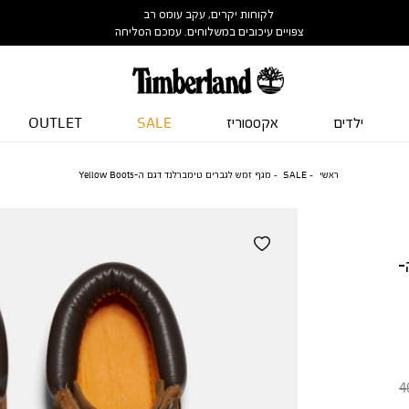
לקוחות יקרים, עקב עומס רב
צפויים עיכובים במשלוחים. עמכם הסליחה
ילדים
אקססוריז
SALE
OUTLET
ראשי
SALE
מגף זמש לגברים טימברלנד דגם ה-Yellow Boots
-
4