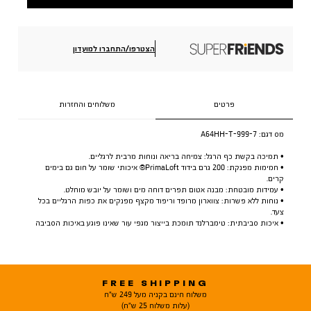
הצטרפו/התחברו למועדון
פרטים
משלוחים והחזרות
מס דגם:
A64HH-T-999-7
• תמיכה בקשת כף הרגל: צמיחה בריאה ונוחות מרבית לרגליים.
• חמימות מפנקת: 200 גרם בידוד PrimaLoft® איכותי שומר על חום גם בימים
קרים.
• עמידות מובטחת: מבנה אטום תפרים דוחה מים ושומר על יובש מוחלט.
• נוחות ללא פשרות: צווארון מרופד וריפוד מקצף מפנקים את כפות הרגליים בכל
צעד.
• איכות סביבתית: טימברלנד תומכת בייצור מגפי עור שאינו פוגע באיכות הסביבה
FREE SHIPPING
משלוח חינם בקניה מעל 249 ש"ח
(עלות משלוח 25 ש"ח)