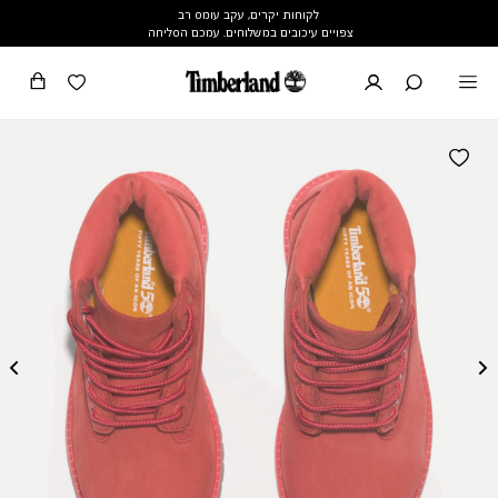
לקוחות יקרים, עקב עומס רב
צפויים עיכובים במשלוחים. עמכם הסליחה