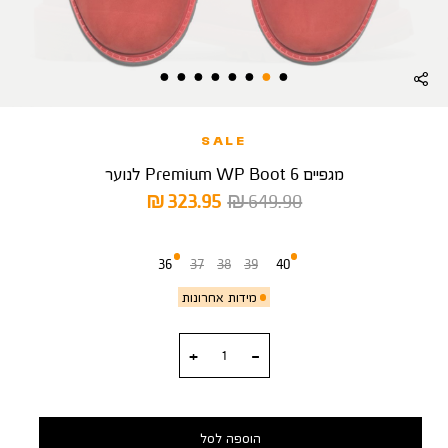
SALE
מגפיים 6 Premium WP Boot לנוער
מחיר
מחיר
323.95 ₪
649.90 ₪
רגיל
מוצר
מידה
36
37
38
39
40
מידות אחרונות
כמות
הוספה לסל