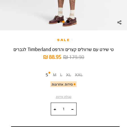
SALE
טי שירט עם שרוולים קצרים והדפס Timberland לגברים
מחיר
מחיר
88.95 ₪
179.90 ₪
רגיל
מוצר
מידה
S
M
L
XL
XXL
מידות אחרונות
טבלת מידות
כמות