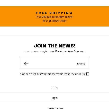
FREE SHIPPING
משלוח חינם בקניה מעל 249 ש"ח
(עלות משלוח 25 ש"ח)
JOIN THE NEWS!
הצטרפו לניוזלטר וקבלו 10% הנחה לקנייה ראשונה באתר
E-MAIL
שלח
אני מאשר/ת קבלת חומרים פרסומיים לרבות דיוורים וסמסים
אודות
תקנון
הצהרת נגישות