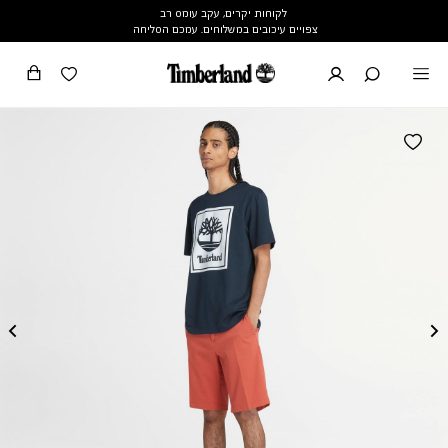
לקוחות יקרים, עקב עומס רב
צפויים עיכובים במשלוחים. עמכם הסליחה