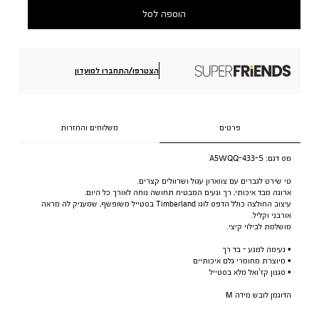
הוספה לסל
הצטרפו/התחברו למועדון
פרטים
משלוחים והחזרות
מס דגם:
A5WQQ-433-S
טי שירט לגברים עם צווארון עגול ושרוולים קצרים.
ארוגה מבד איכותי, רך ונעים המבטיח תחושה נוחה לאורך כל היום.
עיצוב החולצה כולל הדפס לוגו Timberland בסטייל משופשף, שמעניק לה מראה
אורבני וקליל.
מושלמת לבילוי קיצי.
• נעימה למגע - בד רך
• מיוצרת מחומרי גלם איכותיים
• סגנון קז’ואל מלא בסטייל
הדוגמן לובש מידה M