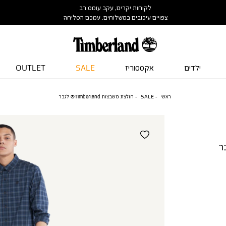
לקוחות יקרים, עקב עומס רב
צפויים עיכובים במשלוחים. עמכם הסליחה
ילדים
אקססוריז
SALE
OUTLET
ראשי
SALE
חולצת משבצות Timberland® לגבר