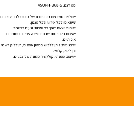
מס דגם:
A5URH-B68-S
•חולצת משבצות מכופתרת של טימברלנד ועיצובים
שיתאימו לכל אירוע ולכל סגנון.
•נוחות יוצאת דופן: בד איכותי ונעים במיוחד.
•איכות בלתי מתפשרת: תפירה עמידה מחומרים
איכותיים.
•רבגוניות: ניתן ללבוש במגוון אופנים, הן ללוק רשמי
והן ללוק קז’ואל.
•עיצוב אופנתי: קולקציה מגוונת של צבעים.