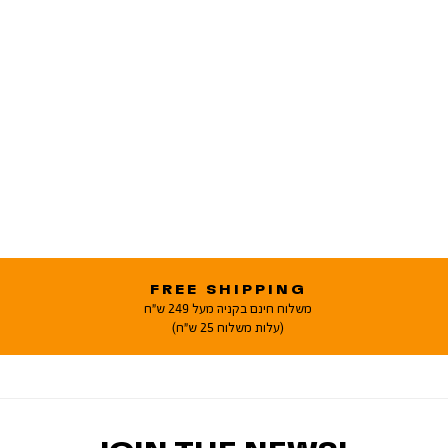
FREE SHIPPING
משלוח חינם בקניה מעל 249 ש"ח
(עלות משלוח 25 ש"ח)