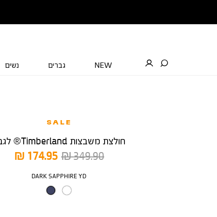
NEW
גברים
נשים
SALE
חולצת משבצות Timberland® לגבר
מחיר
מחיר
174.95 ₪
349.90 ₪
רגיל
מוצר
צבע
DARK SAPPHIRE YD
מידה