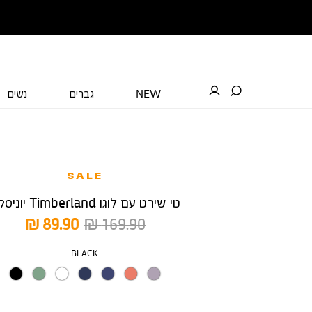
NEW
גברים
נשים
SALE
טי שירט עם לוגו Timberland יוניסקס
מחיר
מחיר
89.90 ₪
169.90 ₪
רגיל
מוצר
צבע
BLACK
מידה