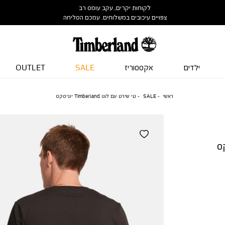
לקוחות יקרים, עקב עומס רב
צפויים עיכובים במשלוחים. עמכם הסליחה
ילדים
אקססוריז
SALE
OUTLET
ראשי
SALE
טי שירט עם לוגו Timberland יוניסקס