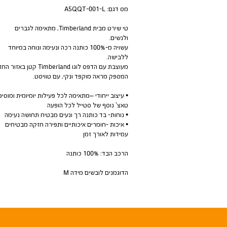
מס דגם:
A5QQT-001-L
טי שירט מבית Timberland, מתאימה לגברים
ולנשים.
עשויה מ-100% כותנה רכה ונעימה ונוחה במיוחד
ללבישה.
מעוצבת עם הדפס לוגו Timberland קטן באזור 
המספק מראה מוקפד ונקי, עם טוויסט.
• עיצוב ייחודי –מתאימה לכל פעילות יומיומית ומוסיפ
טאצ’ נוסף של סטייל לכל הופעה
• נוחות- בד כותנה רך ונעים מבטיח תחושה נעימה
• איכות -חומרים איכותיים ותפירה חזקה מבטיחים
עמידות לאורך זמן
הרכב הבד: 100% כותנה
הדוגמנים לובשים מידה M